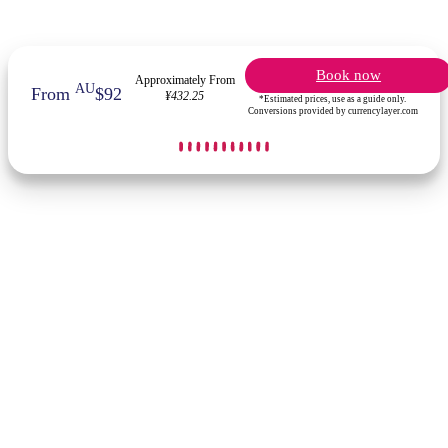
Book now
Approximately From
AU
From
$92
¥432.25
*Estimated prices, use as a guide only.
Conversions provided by currencylayer.com