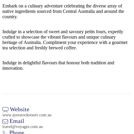
旅
规
按
Embark on a culinary adventure celebrating the diverse array of
行
划
地
native ingredients sourced from Central Australia and around the
工
区
country.
具
探
Indulge in a selection of sweet and savoury petits fours, expertly
索
crafted to showcase the vibrant flavours and unique culinary
heritage of Australia. Compliment your experience with a gourmet
tea selection and freshly brewed coffee.
搜
索:
Indulge in delightful flavours that honour both tradition and
innovation.
Sign
up
Website
www.ayersrockresort.com.au
Email
travel@voyages.com.au
Phone