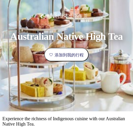
塔
营
鲁
航
魔
/
园
物
园
产
维
纳
端
兰
和
克
鬼
最
体
西
群
钓
姆
旅
卡
豪
国
旅
大
麦
岛
鱼
地
游
温
华
家
行
受
验
理
马
克
澳大利亚本土下午茶
泉
野
公
灵
景
石
古
唐
欢
池
营
园
感
保
克
纳
点
护
瀑
国
规
迎
区
布
家
Australian Native High Tea
公
划
目
旅
园
和
的
行
预
地
者
添加到我的行程
订
活
类
动
型
内
实
陆
用
和
精
信
户
规
选
息
外
划
榜
您
单
Experience the richness of Indigenous cuisine with our Australian
Native High Tea.
的