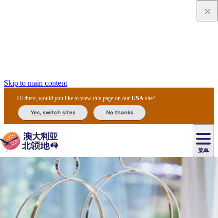
Skip to main content
Hi there, would you like to view this page on our
USA
site?
Yes, switch sites
No thanks
菜单
原
住
导
民
游
卡
文
爱
美
陪
卡
李
自
达
化
丽
食
同
节
租
杜
户
治
然
瓦
卡
尔
体
住
斯
攻
旅
主
庆
车
国
外
菲
和
塔
鲁
茨
文
验
宿
泉
略
程
乌
与
和
家
和
特
野
卡
历
尼
卡
奥
鲁
活
交
公
探
国
生
国
史
导
特
鲁
里
鲁
动
通
园
险
家
动
家
和
东
马
露
米
/
查
公
植
公
遗
提
阿
高