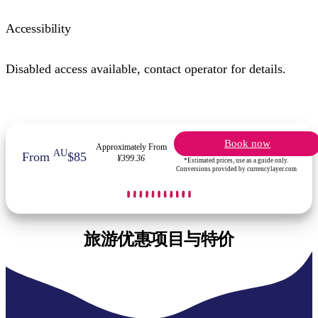
Accessibility
Disabled access available, contact operator for details.
Book now
Approximately From
AU
From
$85
¥399.36
*Estimated prices, use as a guide only.
Conversions provided by currencylayer.com
旅游优惠项目与特价