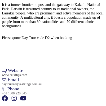
旅
规
按
It is a former frontier outpost and the gateway to Kakadu National
行
划
地
Park. Darwin is treasured country to its traditional owners, the
工
区
Larrakia people, who are prominent and active members of the local
community. A multicultural city, it boasts a population made up of
具
探
people from more than 60 nationalities and 70 different ethnic
索
backgrounds.
Please quote Day Tour code D2 when booking
搜
索:
Sign
Website
up
www.aatkings.com
Email
daytoursres@aatkings.com.au
Phone
+61 1300 228 546