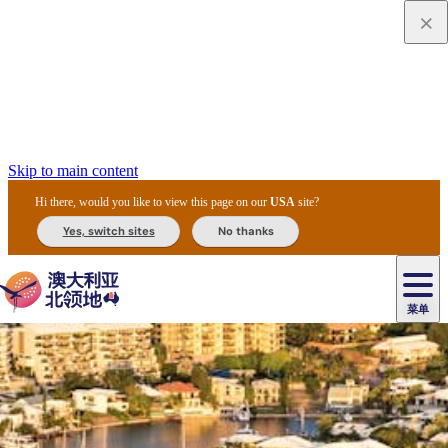
Skip to main content
Hi there, would you like to view this page on our
USA
site?
Yes, switch sites
No thanks
菜单
原
住
导
民
游
卡
文
爱
美
陪
卡
李
自
达
化
丽
食
同
节
租
杜
户
治
然
瓦
卡
尔
体
住
斯
攻
旅
主
庆
车
国
外
菲
和
塔
鲁
茨
文
验
宿
泉
略
程
乌
与
和
家
和
特
野
卡
历
尼
卡
奥
鲁
活
交
公
探
国
生
国
史
导
特
鲁
里
鲁
动
通
园
险
家
动
家
和
东
马
露
米
/
查
公
植
公
遗
提
阿
高