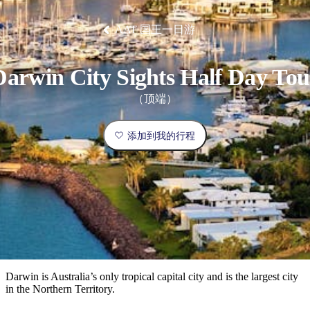
塔
营
鲁
航
魔
/
园
物
园
产
维
纳
端
兰
和
克
鬼
最
体
西
群
钓
姆
旅
卡
豪
国
旅
大
麦
岛
鱼
地
游
AAT 国王一日游
温
华
家
行
受
验
理
马
克
泉
野
公
灵
景
石
古
唐
欢
池
营
园
感
保
克
纳
点
护
瀑
国
规
迎
Darwin City Sights Half Day Tou
区
布
家
公
划
目
旅
园
（顶端）
和
的
行
预
地
者
添加到我的行程
订
活
类
动
型
内
实
陆
用
和
精
信
户
规
选
息
外
划
榜
您
单
Darwin is Australia’s only tropical capital city and is the largest city
in the Northern Territory.
的