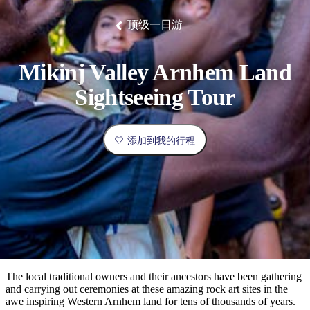
塔
营
鲁
航
魔
/
园
物
园
产
维
纳
端
兰
和
克
鬼
最
体
西
群
钓
姆
旅
卡
豪
国
旅
大
麦
顶级一日游
岛
鱼
地
游
温
华
家
行
受
验
理
马
克
泉
野
公
灵
景
石
古
唐
欢
池
营
园
感
保
克
纳
点
护
瀑
国
Mikinj Valley Arnhem Land
规
迎
区
布
家
公
划
目
旅
Sightseeing Tour
园
和
的
行
预
地
者
订
活
添加到我的行程
类
动
型
内
实
陆
用
和
精
信
户
规
选
息
外
划
榜
您
单
The local traditional owners and their ancestors have been gathering
and carrying out ceremonies at these amazing rock art sites in the
的
awe inspiring Western Arnhem land for tens of thousands of years.