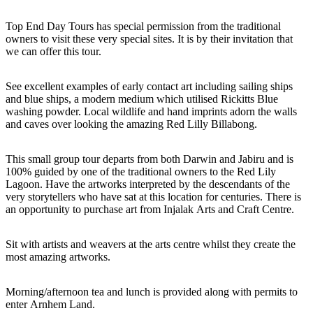
旅
规
按
行
划
地
Top End Day Tours has special permission from the traditional
工
区
owners to visit these very special sites. It is by their invitation that
we can offer this tour.
具
探
索
See excellent examples of early contact art including sailing ships
and blue ships, a modern medium which utilised Rickitts Blue
washing powder. Local wildlife and hand imprints adorn the walls
搜
and caves over looking the amazing Red Lilly Billabong.
索:
This small group tour departs from both Darwin and Jabiru and is
100% guided by one of the traditional owners to the Red Lily
Lagoon. Have the artworks interpreted by the descendants of the
very storytellers who have sat at this location for centuries. There is
Sign
an opportunity to purchase art from Injalak Arts and Craft Centre.
up
Sit with artists and weavers at the arts centre whilst they create the
most amazing artworks.
Morning/afternoon tea and lunch is provided along with permits to
enter Arnhem Land.