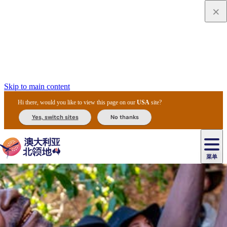
Skip to main content
Hi there, would you like to view this page on our
USA
site?
Yes, switch sites
No thanks
菜单
原
住
导
民
游
卡
文
爱
美
陪
卡
李
自
达
化
丽
食
同
节
租
杜
户
治
然
瓦
卡
尔
体
住
斯
攻
旅
主
庆
车
国
外
菲
和
塔
鲁
茨
文
验
宿
泉
略
程
乌
与
和
家
和
特
野
卡
历
尼
卡
奥
鲁
活
交
公
探
国
生
国
史
导
特
鲁
里
鲁
动
通
园
险
家
动
家
和
东
马
露
米
/
查
公
植
公
遗
提
阿
高