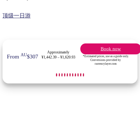
顶级一日游
Book now
Approximately
AU
From
$307
*Estimated prices, use as a guide only.
¥1,442.39 – ¥1,620.93
Conversions provided by
currencylayer.com