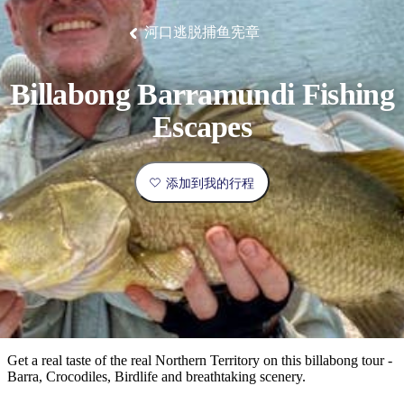
塔
营
鲁
航
魔
/
园
物
园
产
维
纳
端
兰
和
克
鬼
最
体
西
群
钓
姆
旅
卡
豪
国
旅
大
麦
河口逃脱捕鱼宪章
岛
鱼
地
游
温
华
家
行
受
验
理
马
克
泉
野
公
灵
景
石
古
唐
欢
池
营
园
感
保
克
纳
点
护
瀑
国
Billabong Barramundi Fishing
规
迎
区
布
家
公
划
目
旅
Escapes
园
和
的
行
预
地
者
订
活
添加到我的行程
类
动
型
内
实
陆
用
和
精
信
户
规
选
息
外
划
榜
您
单
Get a real taste of the real Northern Territory on this billabong tour -
Barra, Crocodiles, Birdlife and breathtaking scenery.
的