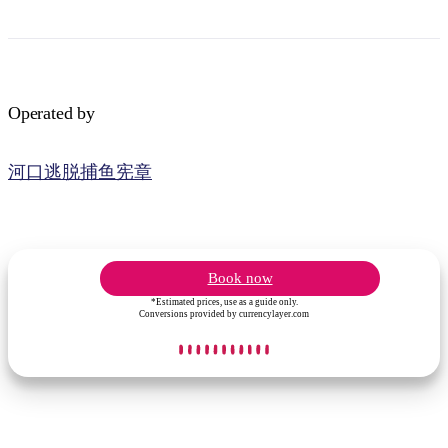
Operated by
河口逃脱捕鱼宪章
Book now
*Estimated prices, use as a guide only.
Conversions provided by currencylayer.com