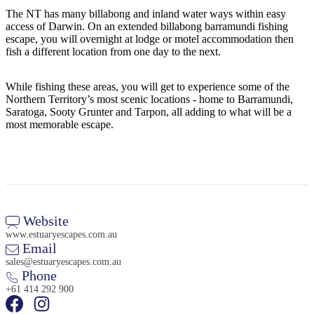
旅
规
按
The NT has many billabong and inland water ways within easy
行
划
地
access of Darwin. On an extended billabong barramundi fishing
工
区
escape, you will overnight at lodge or motel accommodation then
fish a different location from one day to the next.
具
探
索
While fishing these areas, you will get to experience some of the
Northern Territory’s most scenic locations - home to Barramundi,
Saratoga, Sooty Grunter and Tarpon, all adding to what will be a
搜
most memorable escape.
索:
Sign
up
Website
www.estuaryescapes.com.au
Email
sales@estuaryescapes.com.au
Phone
+61 414 292 900