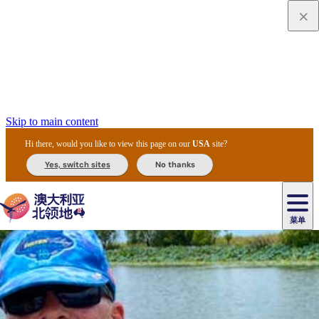
Skip to main content
Hi there, would you like to view this page on our
USA
site?
Yes, switch sites
No thanks
菜单
原
住
导
民
游
卡
文
爱
美
陪
卡
李
自
达
化
丽
食
同
节
租
杜
户
治
然
瓦
卡
尔
体
住
斯
攻
旅
主
庆
车
国
外
菲
和
塔
鲁
茨
文
验
宿
泉
略
程
乌
与
和
家
和
特
野
卡
历
尼
卡
奥
鲁
活
交
公
探
国
生
国
史
导
特
鲁
里
鲁
动
通
园
险
家
动
家
和
东
马
露
米
/
查
公
植
公
遗
提
阿
高