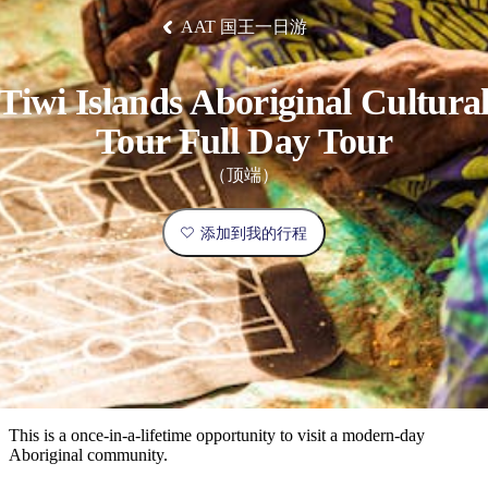
塔
营
鲁
航
魔
/
园
物
园
产
维
纳
端
兰
和
克
鬼
最
体
西
AAT 国王一日游
群
钓
姆
旅
卡
豪
国
旅
大
麦
岛
鱼
地
游
温
华
家
行
受
验
理
马
克
泉
野
公
灵
景
石
古
唐
欢
池
营
园
感
保
克
纳
Tiwi Islands Aboriginal Cultura
点
护
瀑
国
规
迎
区
布
家
公
Tour Full Day Tour
划
目
旅
园
和
的
行
（顶端）
预
地
者
订
活
类
添加到我的行程
动
型
内
实
陆
用
和
精
信
户
规
选
息
外
划
榜
您
单
This is a once-in-a-lifetime opportunity to visit a modern-day
Aboriginal community.
的