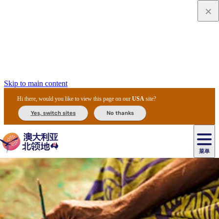
Skip to main content
Hi there, would you like to view this page on our
USA
site?
Yes, switch sites
No thanks
菜单
原
住
导
民
游
卡
文
爱
美
陪
卡
李
自
达
化
丽
食
同
节
租
杜
户
治
然
瓦
卡
尔
体
住
斯
攻
旅
主
庆
车
国
外
菲
和
塔
鲁
茨
文
验
宿
泉
略
程
乌
与
和
家
和
特
野
卡
历
尼
卡
奥
鲁
活
交
公
探
国
生
国
史
导
特
鲁
里
鲁
动
通
园
险
家
动
家
和
东
马
露
米
/
查
公
植
公
遗
提
阿
高