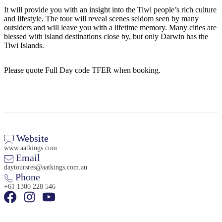
旅
规
按
It will provide you with an insight into the Tiwi people’s rich culture
行
划
地
and lifestyle. The tour will reveal scenes seldom seen by many
工
区
outsiders and will leave you with a lifetime memory. Many cities are
blessed with island destinations close by, but only Darwin has the
具
探
Tiwi Islands.
索
Please quote Full Day code TFER when booking.
搜
索:
Website
Sign
www.aatkings.com
up
Email
daytoursres@aatkings.com.au
Phone
+61 1300 228 546