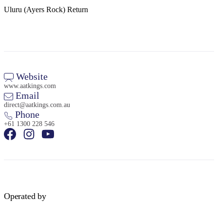
旅
规
按
Uluru (Ayers Rock) Return
行
划
地
工
区
具
探
索
Website
搜
www.aatkings.com
Email
索:
direct@aatkings.com.au
Phone
+61 1300 228 546
Sign
up
Operated by