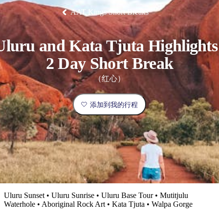
塔
营
鲁
航
魔
/
园
物
园
产
维
纳
端
兰
和
克
鬼
最
体
西
AAT Kings Short Breaks
群
钓
姆
旅
卡
豪
国
旅
大
麦
岛
鱼
地
游
温
华
家
行
受
验
理
马
克
泉
野
公
灵
景
石
古
唐
欢
池
营
园
感
保
克
纳
Uluru and Kata Tjuta Highlights 
点
护
瀑
国
规
迎
区
布
家
公
2 Day Short Break
划
目
旅
园
和
的
行
（红心）
预
地
者
订
活
类
添加到我的行程
动
型
内
实
陆
用
和
精
信
户
规
选
息
外
划
榜
您
单
Uluru Sunset • Uluru Sunrise • Uluru Base Tour • Mutitjulu
Waterhole • Aboriginal Rock Art • Kata Tjuta • Walpa Gorge
的