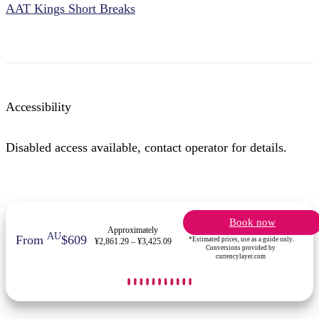
AAT Kings Short Breaks
Accessibility
Disabled access available, contact operator for details.
Book now
Approximately
AU
From
$609
*Estimated prices, use as a guide only.
¥2,861.29 – ¥3,425.09
Conversions provided by
currencylayer.com