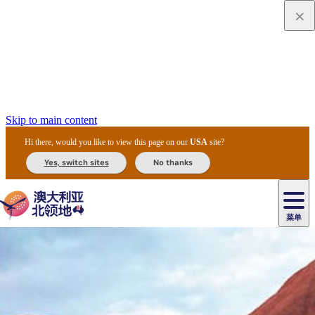
Skip to main content
Hi there, would you like to view this page on our
USA
site?
Yes, switch sites
No thanks
菜单
原
住
导
民
游
卡
文
爱
美
陪
卡
李
自
达
化
丽
食
同
节
租
杜
户
治
然
瓦
卡
尔
体
住
斯
攻
旅
主
庆
车
国
外
菲
和
塔
鲁
茨
文
验
宿
泉
略
程
乌
与
和
家
和
特
野
卡
历
尼
卡
奥
鲁
活
交
公
探
国
生
国
史
导
特
鲁
里
鲁
动
通
园
险
家
动
家
和
东
马
露
米
/
查
公
植
公
遗
提
阿
高