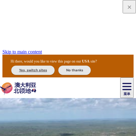
Skip to main content
Hi there, would you like to view this page on our
USA
site?
Yes, switch sites
No thanks
菜单
原
住
导
民
游
卡
文
爱
美
陪
卡
李
自
达
化
丽
食
同
节
租
杜
户
治
然
瓦
卡
尔
体
住
斯
攻
旅
主
庆
车
国
外
菲
和
塔
鲁
茨
文
验
宿
泉
略
程
乌
与
和
家
和
特
野
卡
历
尼
卡
奥
鲁
活
交
公
探
国
生
国
史
导
特
鲁
里
鲁
动
通
园
险
家
动
家
和
东
马
露
米
/
查
公
植
公
遗
提
阿
高