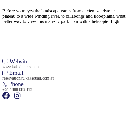
旅
规
按
行
划
地
Before your eyes the landscape varies from ancient sandstone
工
区
plateau to a wide winding river, to billabongs and floodplains, what
better way to view this majestic park than with a helicopter flight.
具
探
索
搜
索:
Website
www.kakaduair.com.au
Email
reservations@kakaduair.com.au
Phone
Sign
+61 1800 089 113
up