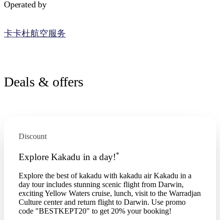
Operated by
卡卡杜航空服务
Deals & offers
Discount
*
Explore Kakadu in a day!
Explore the best of kakadu with kakadu air Kakadu in a
day tour includes stunning scenic flight from Darwin,
exciting Yellow Waters cruise, lunch, visit to the Warradjan
Culture center and return flight to Darwin. Use promo
code "BESTKEPT20" to get 20% your booking!