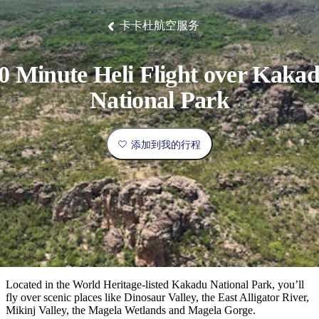
塔
营
鲁
航
魔
/
园
物
园
产
维
纳
端
兰
和
克
鬼
最
体
西
群
钓
姆
旅
卡
豪
国
旅
大
麦
卡卡杜航空服务
岛
鱼
地
游
温
华
家
行
受
验
理
马
克
泉
野
公
灵
景
石
古
唐
欢
池
营
园
感
保
克
纳
点
护
瀑
国
0 Minute Heli Flight over Kaka
规
迎
区
布
家
公
划
目
旅
National Park
园
和
的
行
预
地
者
订
活
添加到我的行程
类
动
型
内
实
陆
用
和
精
信
户
规
选
息
外
划
榜
您
单
Located in the World Heritage-listed Kakadu National Park, you’ll
fly over scenic places like Dinosaur Valley, the East Alligator River,
的
Mikinj Valley, the Magela Wetlands and Magela Gorge.