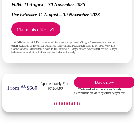
Valid:
11 August – 30 November 2026
Use between:
11 August – 30 November 2026
Claim this offer
* -A Minimum of 2 Pax is required for a tour to proceed -Single Passengers can call or
email Kakadu Air for direct bookings reservations@kakaduair.com,au or 1800 089 113 -
Cancellations: More than 7 days is full refund 7-3 days before date is half refund 3 days
before no refund Direct Bookings to Kakadu Air only
Book now
Approximately From
AU
From
$660
¥3,100.90
*Estimated prices, use as a guide only.
Conversions provided by currencylayer.com