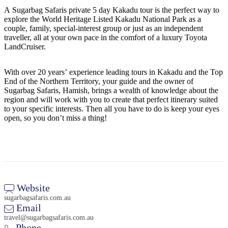
旅
规
按
A Sugarbag Safaris private 5 day Kakadu tour is the perfect way to
行
划
地
explore the World Heritage Listed Kakadu National Park as a
工
区
couple, family, special-interest group or just as an independent
traveller, all at your own pace in the comfort of a luxury Toyota
具
探
LandCruiser.
索
With over 20 years’ experience leading tours in Kakadu and the Top
End of the Northern Territory, your guide and the owner of
搜
Sugarbag Safaris, Hamish, brings a wealth of knowledge about the
region and will work with you to create that perfect itinerary suited
索:
to your specific interests. Then all you have to do is keep your eyes
open, so you don’t miss a thing!
Sign
up
Website
sugarbagsafaris.com.au
Email
travel@sugarbagsafaris.com.au
Phone