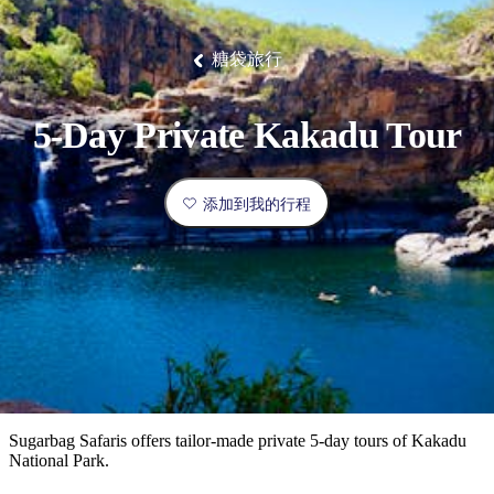
塔
营
鲁
航
魔
/
园
物
园
产
维
纳
端
兰
和
克
鬼
最
体
西
群
钓
姆
旅
卡
豪
国
旅
大
麦
岛
鱼
地
游
温
华
家
行
受
验
理
马
克
糖袋旅行
泉
野
公
灵
景
石
古
唐
欢
池
营
园
感
保
克
纳
点
护
瀑
国
规
迎
区
布
家
5-Day Private Kakadu Tour
公
划
目
旅
园
和
的
行
预
地
者
添加到我的行程
订
活
类
动
型
内
实
陆
用
和
精
信
户
规
选
息
外
划
榜
您
单
Sugarbag Safaris offers tailor-made private 5-day tours of Kakadu
National Park.
的