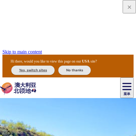
Skip to main content
Hi there, would you like to view this page on our
USA
site?
Yes, switch sites
No thanks
菜单
原
住
导
民
游
卡
文
爱
美
陪
卡
李
自
达
化
丽
食
同
节
租
杜
户
治
然
瓦
卡
尔
体
住
斯
攻
旅
主
庆
车
国
外
菲
和
塔
鲁
茨
文
验
宿
泉
略
程
乌
与
和
家
和
特
野
卡
历
尼
卡
奥
鲁
活
交
公
探
国
生
国
史
导
特
鲁
里
鲁
动
通
园
险
家
动
家
和
东
马
露
米
/
查
公
植
公
遗
提
阿
高