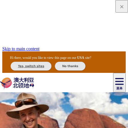
Skip to main content
Hi there, would you like to view this page on our
USA
site?
Yes, switch sites
No thanks
菜单
原
住
导
民
游
卡
文
爱
美
陪
卡
李
自
达
化
丽
食
同
节
租
杜
户
治
然
瓦
卡
尔
体
住
斯
攻
旅
主
庆
车
国
外
菲
和
塔
鲁
茨
文
验
宿
泉
略
程
乌
与
和
家
和
特
野
卡
历
尼
卡
奥
鲁
活
交
公
探
国
生
国
史
导
特
鲁
里
鲁
动
通
园
险
家
动
家
和
东
马
露
米
/
查
公
植
公
遗
提
阿
高