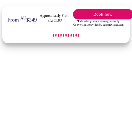
Book now
Approximately From
AU
From
$249
¥1,169.89
*Estimated prices, use as a guide only.
Conversions provided by currencylayer.com