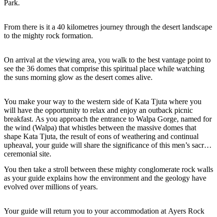
旅
规
按
Park.
行
划
地
工
区
From there is it a 40 kilometres journey through the desert landscape
to the mighty rock formation.
具
探
索
On arrival at the viewing area, you walk to the best vantage point to
see the 36 domes that comprise this spiritual place while watching
the suns morning glow as the desert comes alive.
搜
索:
You make your way to the western side of Kata Tjuta where you
will have the opportunity to relax and enjoy an outback picnic
breakfast. As you approach the entrance to Walpa Gorge, named for
the wind (Walpa) that whistles between the massive domes that
shape Kata Tjuta, the result of eons of weathering and continual
Sign
upheaval, your guide will share the significance of this men’s sacred
up
ceremonial site.
You then take a stroll between these mighty conglomerate rock walls
as your guide explains how the environment and the geology have
evolved over millions of years.
Your guide will return you to your accommodation at Ayers Rock