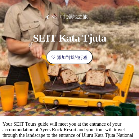
塔
营
鲁
航
魔
/
园
物
园
产
维
纳
端
兰
和
克
鬼
最
体
西
群
钓
姆
旅
卡
豪
国
旅
大
麦
岛
鱼
地
游
温
华
家
行
受
验
理
马
克
SEIT 北领地之旅
泉
野
公
灵
景
石
古
唐
欢
池
营
园
感
保
克
纳
点
护
瀑
国
规
迎
区
布
家
SEIT Kata Tjuta
公
划
目
旅
园
和
的
行
预
地
者
添加到我的行程
订
活
类
动
型
内
实
陆
用
和
精
信
户
规
选
息
外
划
榜
您
单
Your SEIT Tours guide will meet you at the entrance of your
accommodation at Ayers Rock Resort and your tour will travel
的
through the landscape to the entrance of Uluru Kata Tjuta National