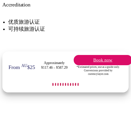
Accreditation
优质旅游认证
可持续旅游认证
Book now
Approximately
AU
From
$25
*Estimated prices, use as a guide only.
¥117.46 – ¥587.29
Conversions provided by
currencylayer.com