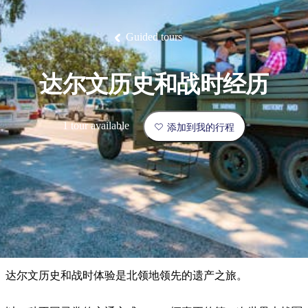
塔
营
鲁
航
魔
/
园
物
园
产
维
纳
端
兰
和
克
鬼
最
体
西
群
钓
姆
旅
卡
豪
国
旅
大
麦
岛
鱼
地
游
温
华
家
行
受
验
理
马
克
Guided tours
泉
野
公
灵
景
石
古
唐
欢
池
营
园
感
保
克
纳
点
护
瀑
国
规
迎
区
布
家
达尔文历史和战时经历
公
划
目
旅
园
和
的
行
预
地
者
1 tour available
添加到我的行程
订
活
类
动
型
内
实
陆
用
和
精
信
户
规
选
息
外
划
榜
您
单
达尔文历史和战时体验是北领地领先的遗产之旅。
的