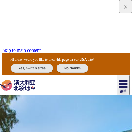
Skip to main content
Hi there, would you like to view this page on our
USA
site?
Yes, switch sites
No thanks
菜单
原
住
导
民
游
卡
文
爱
美
陪
卡
李
自
达
化
丽
食
同
节
租
杜
户
治
然
瓦
卡
尔
体
住
斯
攻
旅
主
庆
车
国
外
菲
和
塔
鲁
茨
文
验
宿
泉
略
程
乌
与
和
家
和
特
野
卡
历
尼
卡
奥
鲁
活
交
公
探
国
生
国
史
导
特
鲁
里
鲁
动
通
园
险
家
动
家
和
东
马
露
米
/
查
公
植
公
遗
提
阿
高