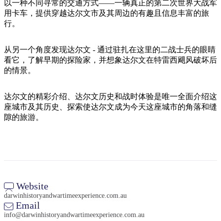
旅
规
按
以一种不同寻常的交通方式——一辆真正的第二次世界大战军
行
划
用卡车，提供穿越达尔文市及其周边的有趣且信息丰富的旅
地
行。
工
区
具
探
从另一个角度发现达尔文 - 通过驻扎在这里的二战士兵的眼睛
索
看它，了解早期的探险家，并想象达尔文在特雷西飓风破坏后
的情景。
搜
达尔文的精彩介绍、达尔文历史和战时体验是唯一全面介绍这
索:
座城市及其历史、探索使达尔文成为今天这座城市的角落和缝
隙的旅游。
Sign
up
Website
darwinhistoryandwartimeexperience.com.au
Email
info@darwinhistoryandwartimeexperience.com.au