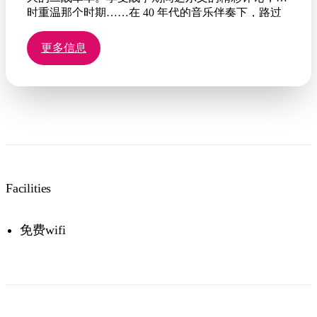
时重温那个时期……在 40 年代的音乐伴奏下，路过
并讨论许多被日本人袭击的地点。乘客可以在达尔文
防御体验（军事博物馆）下车，然后由以后的旅行团
更多信息
接载。
探索成就达尔文今天的角色、英雄和冒险家！”
Facilities
免费wifi