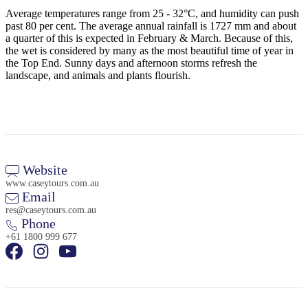
旅
规
按
Average temperatures range from 25 - 32°C, and humidity can push
行
划
地
past 80 per cent. The average annual rainfall is 1727 mm and about
工
区
a quarter of this is expected in February & March. Because of this,
the wet is considered by many as the most beautiful time of year in
具
探
the Top End. Sunny days and afternoon storms refresh the
索
landscape, and animals and plants flourish.
搜
索:
Website
www.caseytours.com.au
Email
Sign
res@caseytours.com.au
up
Phone
+61 1800 999 677