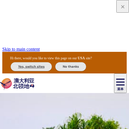
Skip to main content
Hi there, would you like to view this page on our
USA
site?
Yes, switch sites
No thanks
菜单
原
住
导
民
游
卡
文
爱
美
陪
卡
李
自
达
化
丽
食
同
节
租
杜
户
治
然
瓦
卡
尔
体
住
斯
攻
旅
主
庆
车
国
外
菲
和
塔
鲁
茨
文
验
宿
泉
略
程
乌
与
和
家
和
特
野
卡
历
尼
卡
奥
鲁
活
交
公
探
国
生
国
史
导
特
鲁
里
鲁
动
通
园
险
家
动
家
和
东
马
露
米
/
查
公
植
公
遗
提
阿
高