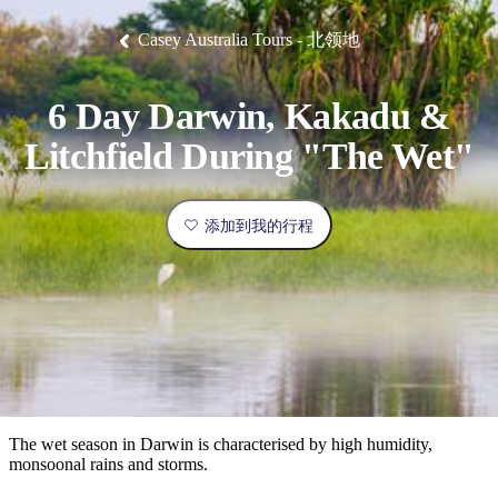
塔
营
鲁
航
魔
/
园
物
园
产
维
纳
端
兰
和
克
鬼
最
体
西
群
钓
姆
旅
卡
豪
国
旅
大
麦
Casey Australia Tours - 北领地
岛
鱼
地
游
温
华
家
行
受
验
理
马
克
泉
野
公
灵
景
石
古
唐
欢
池
营
园
感
保
克
纳
点
护
瀑
国
6 Day Darwin, Kakadu &
规
迎
区
布
家
公
划
目
旅
Litchfield During "The Wet"
园
和
的
行
预
地
者
订
活
添加到我的行程
类
动
型
内
实
陆
用
和
精
信
户
规
选
息
外
划
榜
您
单
The wet season in Darwin is characterised by high humidity,
monsoonal rains and storms.
的