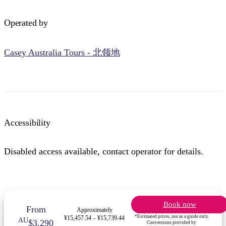
Operated by
Casey Australia Tours - 北领地
Accessibility
Disabled access available, contact operator for details.
Book now
From
Approximately
*Estimated prices, use as a guide only.
¥15,457.54 – ¥15,739.44
AU
$3,290
Conversions provided by