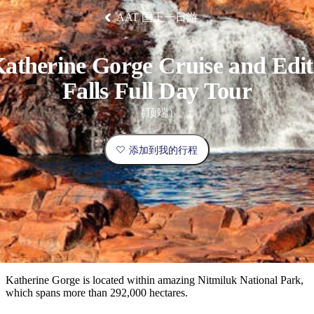
塔
营
鲁
航
魔
/
园
物
园
产
维
纳
端
兰
和
克
鬼
最
体
西
AAT 国王一日游
群
钓
姆
旅
卡
豪
国
旅
大
麦
岛
鱼
地
游
温
华
家
行
受
验
理
马
克
泉
野
公
灵
景
石
古
唐
欢
池
营
园
感
保
克
纳
atherine Gorge Cruise and Edi
点
护
瀑
国
规
迎
区
布
家
公
Falls Full Day Tour
划
目
旅
园
和
的
行
（顶端）
预
地
者
订
活
类
添加到我的行程
动
型
内
实
陆
用
和
精
信
户
规
选
息
外
划
榜
您
单
Katherine Gorge is located within amazing Nitmiluk National Park,
which spans more than 292,000 hectares.
的