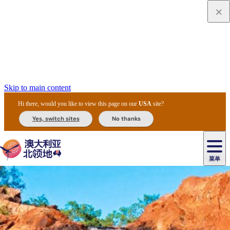
Skip to main content
Hi there, would you like to view this page on our
USA
site?
Yes, switch sites
No thanks
菜单
原
住
导
民
游
卡
文
爱
美
陪
卡
李
自
达
化
丽
食
同
节
租
杜
户
治
然
瓦
卡
尔
体
住
斯
攻
旅
主
庆
车
国
外
菲
和
塔
鲁
茨
文
验
宿
泉
略
程
乌
与
和
家
和
特
野
卡
历
尼
卡
奥
鲁
活
交
公
探
国
生
国
史
导
特
鲁
里
鲁
动
通
园
险
家
动
家
和
东
马
露
米
/
查
公
植
公
遗
提
阿
高