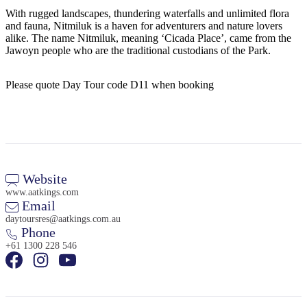
旅
规
按
With rugged landscapes, thundering waterfalls and unlimited flora
行
划
地
and fauna, Nitmiluk is a haven for adventurers and nature lovers
工
区
alike. The name Nitmiluk, meaning ‘Cicada Place’, came from the
Jawoyn people who are the traditional custodians of the Park.
具
探
索
Please quote Day Tour code D11 when booking
搜
索:
Website
www.aatkings.com
Sign
Email
up
daytoursres@aatkings.com.au
Phone
+61 1300 228 546