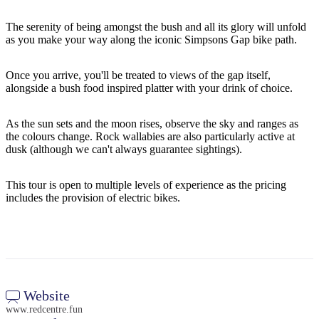
旅
规
按
行
划
地
The serenity of being amongst the bush and all its glory will unfold
工
区
as you make your way along the iconic Simpsons Gap bike path.
具
探
Once you arrive, you'll be treated to views of the gap itself,
索
alongside a bush food inspired platter with your drink of choice.
As the sun sets and the moon rises, observe the sky and ranges as
搜
the colours change. Rock wallabies are also particularly active at
索:
dusk (although we can't always guarantee sightings).
This tour is open to multiple levels of experience as the pricing
includes the provision of electric bikes.
Sign
up
Website
www.redcentre.fun