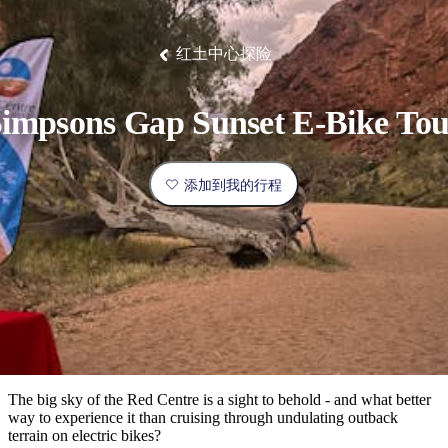
塔
营
鲁
航
魔
/
园
物
园
产
维
纳
端
兰
和
克
鬼
最
体
西
群
钓
姆
旅
卡
豪
国
旅
大
麦
岛
鱼
地
游
温
华
家
行
受
验
理
马
克
红土中心探险
泉
野
公
灵
景
石
古
唐
欢
池
营
园
感
保
克
纳
点
护
瀑
国
规
迎
区
布
家
impsons Gap Sunset E-Bike To
公
划
目
旅
园
和
的
行
预
地
者
添加到我的行程
订
活
类
动
型
内
实
陆
用
和
精
信
户
规
选
息
外
划
榜
您
单
The big sky of the Red Centre is a sight to behold - and what better
way to experience it than cruising through undulating outback
的
terrain on electric bikes?