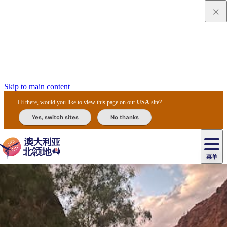
Skip to main content
Hi there, would you like to view this page on our
USA
site?
Yes, switch sites
No thanks
菜单
原
住
导
民
游
卡
文
爱
美
陪
卡
李
自
达
化
丽
食
同
节
租
杜
户
治
然
瓦
卡
尔
体
住
斯
攻
旅
主
庆
车
国
外
菲
和
塔
鲁
茨
文
验
宿
泉
略
程
乌
与
和
家
和
特
野
卡
历
尼
卡
奥
鲁
活
交
公
探
国
生
国
史
导
特
鲁
里
鲁
动
通
园
险
家
动
家
和
东
马
露
米
/
查
公
植
公
遗
提
阿
高