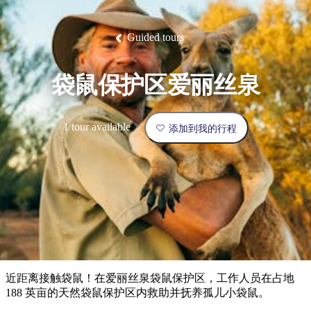
塔
营
鲁
航
魔
/
园
物
园
产
维
纳
端
兰
和
克
鬼
最
体
西
群
钓
姆
旅
卡
豪
国
旅
大
麦
岛
鱼
地
游
温
华
家
行
受
验
理
马
克
Guided tours
泉
野
公
灵
景
石
古
唐
欢
池
营
园
感
保
克
纳
点
护
瀑
国
规
迎
区
布
家
袋鼠保护区爱丽丝泉
公
划
目
旅
园
和
的
行
预
地
者
1 tour available
添加到我的行程
订
活
类
动
型
内
实
陆
用
和
精
信
户
规
选
息
外
划
榜
您
单
近距离接触袋鼠！在爱丽丝泉袋鼠保护区，工作人员在占地
的
188 英亩的天然袋鼠保护区内救助并抚养孤儿小袋鼠。