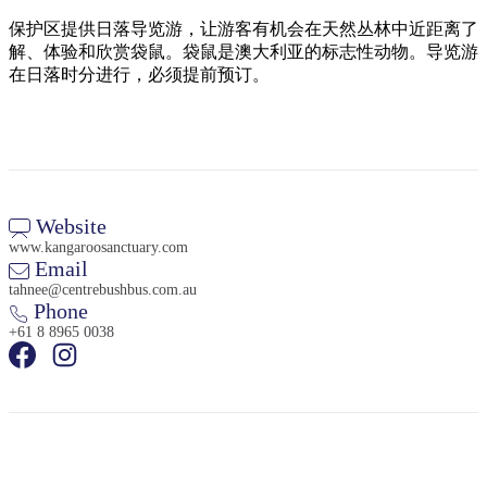
旅
规
按
行
划
保护区提供日落导览游，让游客有机会在天然丛林中近距离了
地
解、体验和欣赏袋鼠。袋鼠是澳大利亚的标志性动物。导览游
工
区
在日落时分进行，必须提前预订。
具
探
索
搜
索:
Website
www.kangaroosanctuary.com
Email
tahnee@centrebushbus.com.au
Phone
Sign
+61 8 8965 0038
up