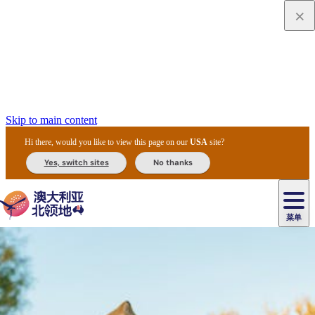
Skip to main content
Hi there, would you like to view this page on our
USA
site?
Yes, switch sites
No thanks
菜单
原
住
导
民
游
卡
文
爱
美
陪
卡
李
自
达
化
丽
食
同
节
租
杜
户
治
然
瓦
卡
尔
体
住
斯
攻
旅
主
庆
车
国
外
菲
和
塔
鲁
茨
文
验
宿
泉
略
程
乌
与
和
家
和
特
野
卡
历
尼
卡
奥
鲁
活
交
公
探
国
生
国
史
导
特
鲁
里
鲁
动
通
园
险
家
动
家
和
东
马
露
米
/
查
公
植
公
遗
提
阿
高