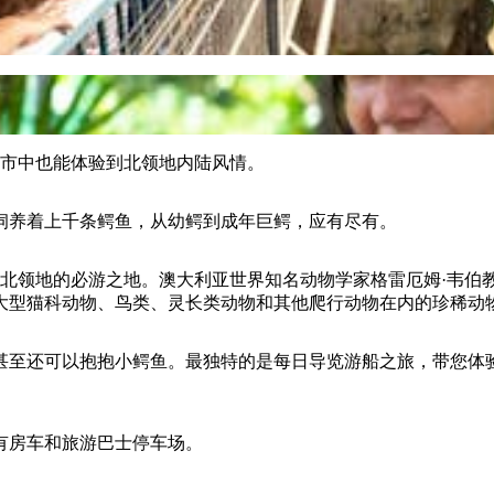
城市中也能体验到北领地内陆风情。
饲养着上千条鳄鱼，从幼鳄到成年巨鳄，应有尽有。
览北领地的必游之地。澳大利亚世界知名动物学家格雷厄姆·韦伯教授
大型猫科动物、鸟类、灵长类动物和其他爬行动物在内的珍稀动
甚至还可以抱抱小鳄鱼。最独特的是每日导览游船之旅，带您体
有房车和旅游巴士停车场。