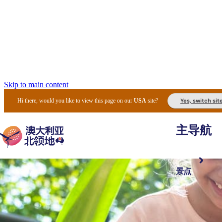
Skip to main content
Yes, switch sit
Hi there, would you like to view this page on our
USA
site?
主导航
景点