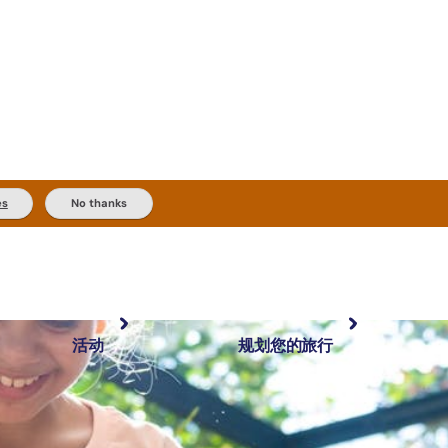
es
No thanks
活动
规划您的旅行
最受欢迎目的地
规划和预订
体验
旅行者类型
内陆和户外
实用信息
精选榜单
规划工具
按地区探索
搜索: