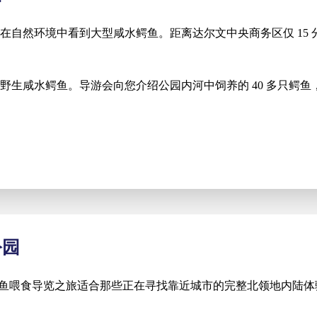
在自然环境中看到大型咸水鳄鱼。距离达尔文中央商务区仅 15 
野生咸水鳄鱼。导游会向您介绍公园内河中饲养的 40 多只鳄
公园
园壮观的鳄鱼喂食导览之旅适合那些正在寻找靠近城市的完整北领地内陆