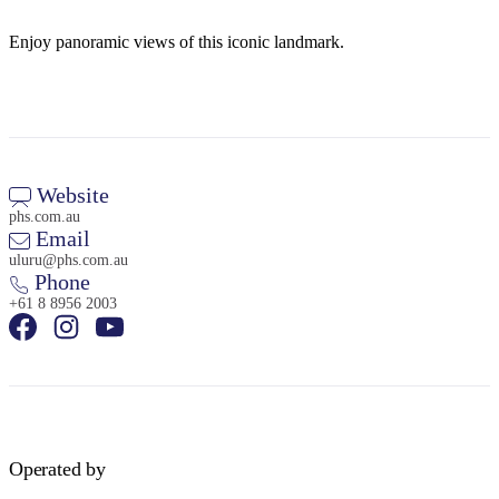
旅
规
按
行
划
地
Enjoy panoramic views of this iconic landmark.
工
区
具
探
索
Website
搜
phs.com.au
索:
Email
uluru@phs.com.au
Phone
+61 8 8956 2003
Sign
up
Operated by