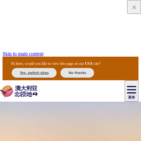
Skip to main content
Hi there, would you like to view this page on our
USA
site?
Yes, switch sites
No thanks
菜单
原
住
导
民
游
卡
文
爱
美
陪
卡
李
自
达
化
丽
食
同
节
租
杜
户
治
然
瓦
卡
尔
体
住
斯
攻
旅
主
庆
车
国
外
菲
和
塔
鲁
茨
文
验
宿
泉
略
程
乌
与
和
家
和
特
野
卡
历
尼
卡
奥
鲁
活
交
公
探
国
生
国
史
导
特
鲁
里
鲁
动
通
园
险
家
动
家
和
东
马
露
米
/
查
公
植
公
遗
提
阿
高