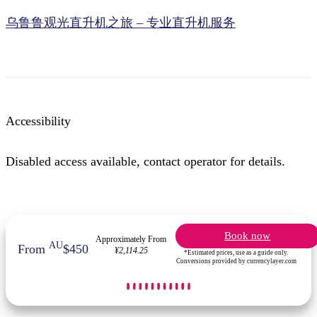
乌鲁鲁观光直升机之旅 – 专业直升机服务
Accessibility
Disabled access available, contact operator for details.
Book now
Approximately From
AU
From
$450
¥2,114.25
*Estimated prices, use as a guide only.
Conversions provided by currencylayer.com