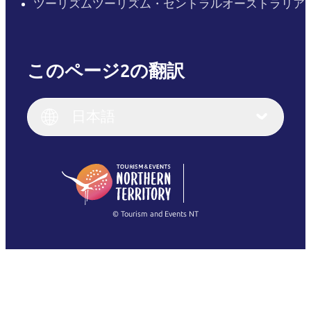
ツーリズムツーリズム・セントラルオーストラリア
このページ2の翻訳
English
Italiano
English (UK)
日本語
Deutsch
English (US)
日本語
English
简体中文
(Singapore)
繁體中文
Français
© Tourism and Events NT
すべての写真を表示