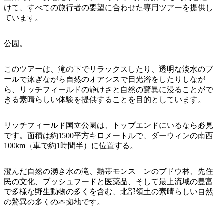
ア
ク
けて、すべての旅行者の要望に合わせた専用ツアーを提供し
で
ク
ています。
と
し
テ
ア
た
計
ィ
公園。
ウ
い
画
ビ
ト
こ
ツ
テ
このツアーは、滝の下でリラックスしたり、透明な淡水のプ
ド
と
ー
ィ
ールで泳ぎながら自然のオアシスで日光浴をしたりしなが
ア
ル
ら、リッチフィールドの静けさと自然の驚異に浸ることがで
きる素晴らしい体験を提供することを目的としています。
地
リッチフィールド国立公園は、トップエンドにいるなら必見
旅
です。面積は約1500平方キロメートルで、ダーウィンの南西
域
行
100km（車で約1時間半）に位置する。
ご
を
と
計
澄んだ自然の湧き水の滝、熱帯モンスーンのブドウ林、先住
に
民の文化、ブッシュフードと医薬品、そして最上流域の豊富
画
散
で多様な野生動物の多くを含む、北部領土の素晴らしい自然
す
策
の驚異の多くの本拠地です。
る