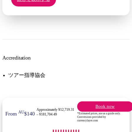
Accreditation
ツアー指導協会
Book now
Approximately ¥12,719.31
AU
From
$140
*Estimated prices, use as a guide only.
– ¥181,704.49
Conversions provided by
currencylayer.com