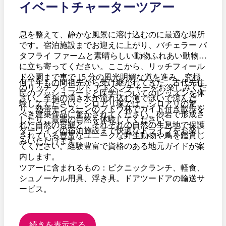
イベートチャーターツアー
息を整えて、静かな風景に溶け込むのに最適な場所
です。宿泊施設までお迎えに上がり、バチェラー バ
タフライ ファームと素晴らしい動物ふれあい動物園
に立ち寄ってください。ここから、リッチフィール
ド公園まで車で 15 分の風光明媚な道を進み、究極
何千年もの間祖先から受け継がれてきた、古代先住
のリッチフィールド アドベンチャーをお楽しみくだ
民のブッシュフードと医学についてのレッスンを体
さい。至福の湧き水が流れ込む滝で泳いで涼んだ
験してください。シロアリ塚では、シロアリの驚く
り、熱帯モンスーンのブドウ林でガイド付き散歩を
べき建築作品に驚かされてください。砂岩で形成さ
したり、最高の自然を体験してください。
れた自然の景観と、それぞれの自然の生息地で保護
ダーウィンの宿泊施設まで快適なドライブをお楽し
されている豊富なユニークな野生動物や鳥を鑑賞し
みいただけます。
てください。経験豊富で資格のある地元ガイドが案
内します。
ツアーに含まれるもの：ピクニックランチ、軽食、
シュノーケル用具、浮き具。ドアツードアの輸送サ
ービス。
続きを表示する