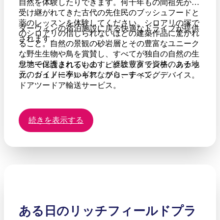
自然を体験したりできます。何千年もの間祖先から
受け継がれてきた古代の先住民のブッシュフードと
薬のレッスンを体験してください。シロアリの塚で
ダーウィンの宿泊施設に戻る快適なドライブが提供
のシロアリの信じられないほどの建築作品に驚かれ
されます。
ること。自然の景観の砂岩層とその豊富なユニーク
な野生生物や鳥を賞賛し、すべてが独自の自然の生
息地で保護されています。経験豊富で資格のある地
ツアーに含まれるもの：ピクニックランチ、スナッ
元のガイドに率いられながら、すべて。
ク、シュノーケルギア、フローティングデバイス。
ドアツードア輸送サービス。
続きを表示する
ある日のリッチフィールドプラ