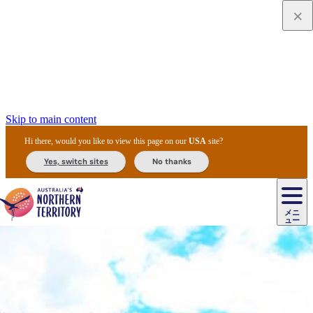
Skip to main content
Hi there, would you like to view this page on our
USA
site?
Yes, switch sites
No thanks
ジ
カ
ョ
ウ
フ
ア
ル
リ
ル
ェ
ウ
お
ル
ッ
ル/
フ
ガ
ス
ト
得
メニ
リ
カ
ト
エ
先
ー
イ
ュー
ア
テ
交
ド
な
ッ
ル
ジ
ア
住
ド
ド
リ
ィ
通
カ
ア・
プ
チ
ル
ャ/
ー
民
ダ
＆
同
ス
バ
機
カ
ア
ラ
フ
/
キ
ウ
ズ
文
宿
ー
ド
行
ス
ル
関
ド
ク
ン
ィ
ワ
ラ
デ
ャ
ェ
ロ
化
泊
ウ
リ
ツ
プ
と
＆
ゥ
テ
＆
ー
自
タ
ニ
グ
ビ
ン
ス
ッ
体
施
ィ
ン
ア
メ
リ
イ
レ
国
ィ
オ
ル
然
ル
ト
ジ
ル
ピ
ト
ク
験
設
ン
ク
ー
ン
ベ
ン
立
ビ
フ
ド
と
カ
歴
ミ
ュ
ズ・
ン
マ
グ
ン
タ
公
テ
ァ
国
野
国
史
イ
テ
ル
ア
マ
グ
ク
ズ
ト
ル
園
ィ
ー
立
生
立
と
ィ
ク
リ
ー
&
ド
公
生
公
伝
ウ
国
ー