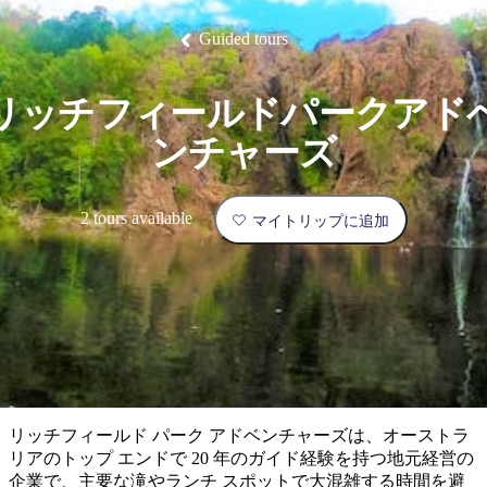
ブ
グ
ネ
ン
園
物
園
統
ィ
立
な
ル
ラ
ル
諸
釣
公
体
ズ
ン
国
旅
ナ
Guided tours
最
島
り
園
験
保
ピ
立
の
護
ン
公
コ
も
ビ
区
グ
園
ツ
人
リッチフィールドパークアド
ゲ
体
計
気
ー
ンチャーズ
験
画
が
シ
と
高
予
い
ョ
2 tours available
マイトリップに追加
約
場
旅
ン
所
行
タ
エ
イ
実
リ
プ
用
ア
ア
的
ウ
な
ト
リッチフィールド パーク アドベンチャーズは、オーストラ
情
バ
現
リアのトップ エンドで 20 年のガイド経験を持つ地元経営の
報
ッ
地
企業で、主要な滝やランチ スポットで大混雑する時間を避