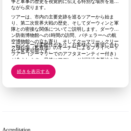
争と軍事の歴史を視覚的に伝える特別な場所を巡り
ながら戻ります。
ツアーは、市内の主要史跡を巡るツアーから始ま
り、第二次世界大戦の歴史、そしてダーウィンと軍
隊との密接な関係についてご説明します。ダーウィ
ン防衛博物館への1時間の訪問、バチェラーへの航
空博物館への立ち寄り、そしてクーマリー・クリー
このツアーは柔軟性があり、お客様のご要望に合わ
ク飛行場（私有地）のオーナーによるプライベート
せて変更可能です。
ツアー（クーマリーでのアフタヌーンティー付き）
が含まれます。最後にアデレード川戦没者墓地を訪
れ、ダーウィンに戻ります。
続きを表示する
Accreditation