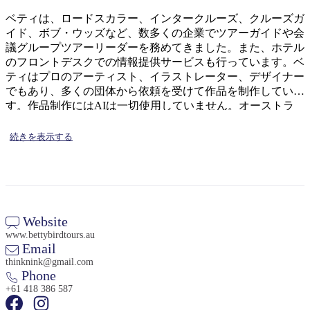
ア
ク
で
ベティは、ロードスカラー、インタークルーズ、クルーズガ
ク
と
し
イド、ボブ・ウッズなど、数多くの企業でツアーガイドや会
テ
ア
議グループツアーリーダーを務めてきました。また、ホテル
た
計
ィ
のフロントデスクでの情報提供サービスも行っています。ベ
ウ
い
画
ビ
ティはプロのアーティスト、イラストレーター、デザイナー
ト
こ
ツ
でもあり、多くの団体から依頼を受けて作品を制作していま
テ
ド
と
ー
す。作品制作にはAIは一切使用していません。オーストラ
ィ
ア
リア手話（Auslan）にも堪能で、ノーザンテリトリー聴覚障
ル
害者協会（Deaf NT）のコーディネーターとして10年以上、
続きを表示する
ウェブデザインやマルチメディア制作、ソーシャルネットワ
ーク情報の管理などを担当していました。
地
旅
域
行
ご
Website
を
と
www.bettybirdtours.au
計
Email
に
画
thinknink@gmail.com
散
Phone
す
策
+61 418 386 587
る