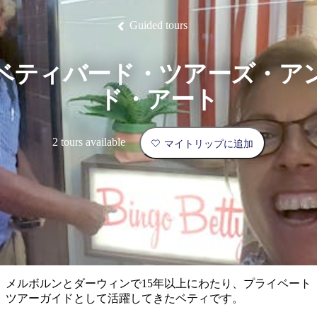
ブ
グ
ネ
ン
園
物
園
統
ィ
立
な
ル
ラ
ル
諸
釣
公
体
ズ
ン
国
旅
ナ
Guided tours
最
島
り
園
験
保
ピ
立
の
護
ン
公
コ
も
ビ
区
グ
園
ツ
人
ベティバード・ツアーズ・ア
ゲ
体
計
気
ー
ド・アート
験
画
が
シ
と
高
予
い
ョ
2 tours available
マイトリップに追加
約
場
旅
ン
所
行
タ
エ
イ
実
リ
プ
用
ア
ア
的
ウ
な
ト
メルボルンとダーウィンで15年以上にわたり、プライベート
情
バ
現
ツアーガイドとして活躍してきたベティです。
報
ッ
地