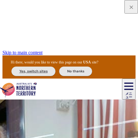
Skip to main content
Hi there, would you like to view this page on our
USA
site?
Yes, switch sites
No thanks
ジ
カ
ョ
ウ
フ
ア
ル
リ
ル
ェ
ウ
お
ル
ッ
ル/
フ
ガ
ス
ト
得
メニ
リ
カ
ト
エ
先
ー
イ
ュー
ア
テ
交
ド
な
ッ
ル
ジ
ア
住
ド
ド
リ
ィ
通
カ
ア・
プ
チ
ル
ャ/
ー
民
ダ
＆
同
ス
バ
機
カ
ア
ラ
フ
/
キ
ウ
ズ
文
宿
ー
ド
行
ス
ル
関
ド
ク
ン
ィ
ワ
ラ
デ
ャ
ェ
ロ
化
泊
ウ
リ
ツ
プ
と
＆
ゥ
テ
＆
ー
自
タ
ニ
グ
ビ
ン
ス
ッ
体
施
ィ
ン
ア
メ
リ
イ
レ
国
ィ
オ
ル
然
ル
ト
ジ
ル
ピ
ト
ク
験
設
ン
ク
ー
ン
ベ
ン
立
ビ
フ
ド
と
カ
歴
ミ
ュ
ズ・
ン
マ
グ
ン
タ
公
テ
ァ
国
野
国
史
イ
テ
ル
ア
マ
グ
ク
ズ
ト
ル
園
ィ
ー
立
生
立
と
ィ
ク
リ
ー
&
ド
公
生
公
伝
ウ
国
ー