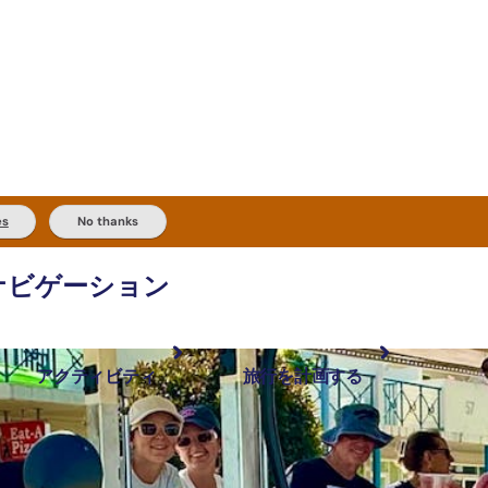
es
No thanks
ナビゲーション
アクティビティ
旅行を計画する
最も人気が高い場所
計画と予約
体験
旅行タイプ
アウトバックとアウトドア
実用的な情報
現地でしたいこと
計画ツール
地域ごとに散
検索: