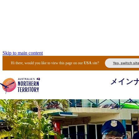
Skip to main content
Yes, switch sit
Hi there, would you like to view this page on our
USA
site?
メイン
エリア