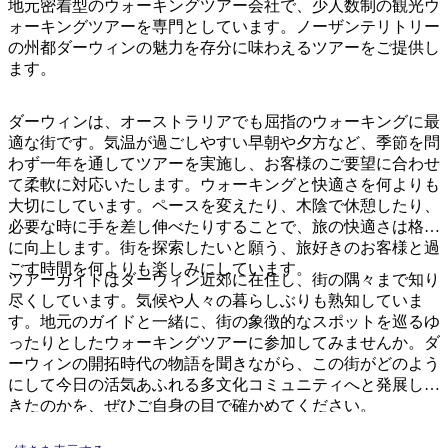
ア
地元密着型のウォーキングツアー会社で、少人数制の観光ウ
ク
で
ォーキングツアーを専門としています。ノーザンテリトリー
ク
と
し
の州都ダーウィンの魅力を存分に味わえるツアーをご提供し
テ
ア
ます。
た
計
ィ
ウ
い
画
ビ
ト
ダーウィンは、オーストラリアでも屈指のウォーキングに最
こ
ツ
テ
適な街です。気温が過ごしやすい早朝や夕方など、季節を問
ド
と
ー
ィ
わず一年を通してツアーを実施し、お客様のご要望に合わせ
ア
ル
て柔軟に対応いたします。ウォーキングと快適さを何よりも
大切にしています。ペースを変えたり、木陰で休憩したり、
必要な時に手を差し伸べたりすることで、旅の快適さは格段
に向上します。街を探索したいと願う、旅好きのお客様と過
地
ごす時間を何よりも楽しみにしています。
旅
ツアーガイドはダーウィン近郊に在住し、街の隅々まで知り
域
行
尽くしています。気候や人々の暮らしぶりも熟知していま
ご
す。地元のガイドと一緒に、街の象徴的なスポットを巡るゆ
を
と
ったりとしたウォーキングツアーに参加してみませんか。ダ
計
に
ーウィンの開拓時代の物語を聞きながら、この街がどのよう
画
にして今日の活気あふれる多文化コミュニティへと発展して
散
す
きたのかを、ぜひご自身の目で確かめてください。
策
る