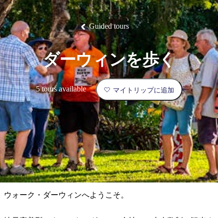
ブ
グ
ネ
ン
園
物
園
統
ィ
立
な
ル
ラ
ル
諸
釣
公
体
ズ
ン
国
旅
ナ
最
島
り
園
験
保
ピ
立
の
Guided tours
護
ン
公
コ
も
ビ
区
グ
園
ツ
人
ゲ
ダーウィンを歩く
体
計
気
ー
験
画
が
シ
と
高
5 tours available
マイトリップに追加
予
い
ョ
約
場
旅
ン
所
行
タ
エ
イ
実
リ
プ
用
ア
ア
的
ウ
な
ト
ウォーク・ダーウィンへようこそ。
情
バ
現
報
ッ
地