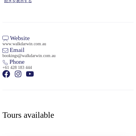
続きを表示する
Website
検
www.walkdarwin.com.au
索:
Email
bookings@walkdarwin.com.au
Phone
+61 428 183 444
Sign
up
Tours available