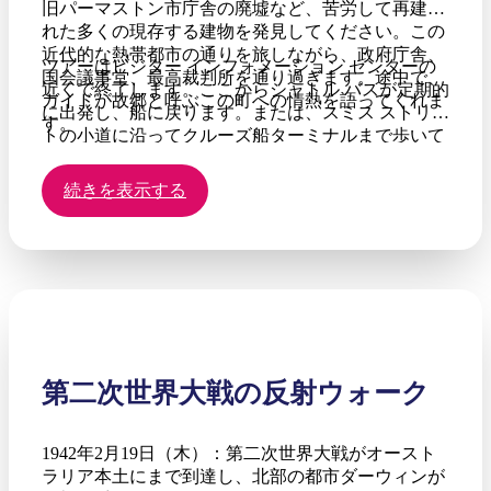
旧パーマストン市庁舎の廃墟など、苦労して再建さ
れた多くの現存する建物を発見してください。この
近代的な熱帯都市の通りを旅しながら、政府庁舎、
ツアーはビジター インフォメーション センターの
国会議事堂、最高裁判所を通り過ぎます。途中で、
近くで終了します。ここからシャトル バスが定期的
ガイドが故郷と呼ぶこの町への情熱を語ってくれま
に出発し、船に戻ります。または、スミス ストリー
す。
トの小道に沿ってクルーズ船ターミナルまで歩いて
戻ることもできます。
続きを表示する
第二次世界大戦の反射ウォーク
1942年2月19日（木）：第二次世界大戦がオースト
ラリア本土にまで到達し、北部の都市ダーウィンが