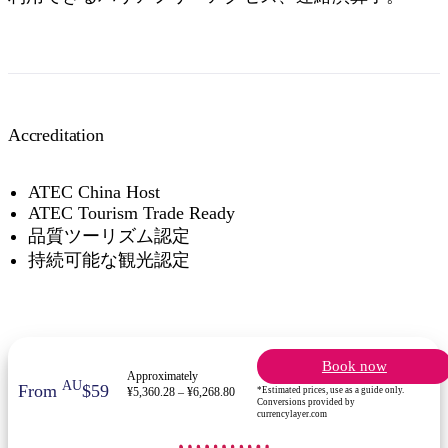
Accreditation
ATEC China Host
ATEC Tourism Trade Ready
品質ツーリズム認定
持続可能な観光認定
Book now
Approximately
AU
From
$59
*Estimated prices, use as a guide only.
¥5,360.28 – ¥6,268.80
Conversions provided by
currencylayer.com