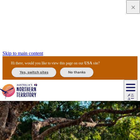
Skip to main content
Hi there, would you like to view this page on our
USA
site?
Yes, switch sites
No thanks
ジ
カ
ョ
ウ
フ
ア
ル
リ
ル
ェ
ウ
お
ル
ッ
ル/
フ
ガ
ス
ト
得
メニ
リ
カ
ト
エ
先
ー
イ
ュー
ア
テ
交
ド
な
ッ
ル
ジ
ア
住
ド
ド
リ
ィ
通
カ
ア・
プ
チ
ル
ャ/
ー
民
ダ
＆
同
ス
バ
機
カ
ア
ラ
フ
/
キ
ウ
ズ
文
宿
ー
ド
行
ス
ル
関
ド
ク
ン
ィ
ワ
ラ
デ
ャ
ェ
ロ
化
泊
ウ
リ
ツ
プ
と
＆
ゥ
テ
＆
ー
自
タ
ニ
グ
ビ
ン
ス
ッ
体
施
ィ
ン
ア
メ
リ
イ
レ
国
ィ
オ
ル
然
ル
ト
ジ
ル
ピ
ト
ク
験
設
ン
ク
ー
ン
ベ
ン
立
ビ
フ
ド
と
カ
歴
ミ
ュ
ズ・
ン
マ
グ
ン
タ
公
テ
ァ
国
野
国
史
イ
テ
ル
ア
マ
グ
ク
ズ
ト
ル
園
ィ
ー
立
生
立
と
ィ
ク
リ
ー
&
ド
公
生
公
伝
ウ
国
ー