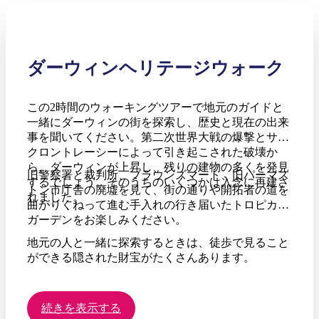
ダーウィンヘリテージウォーク
この2時間のウォーキングツアーで地元のガイドと
一緒にダーウィンの街を探索し、歴史と現在の出来
事を聞いてください。第二次世界大戦の爆撃とサイ
クロントレーシーによって引き起こされた破壊か
ら、ダーウィンが上昇し、残りの建物の多くを発見
旧警察署と裁判所、ブラウンズマート、旧パーマス
するでしょう。そのうちのいくつかは入念に再建さ
トン市庁舎の廃墟を見て、街の通りや開拓者の道を
れました。
曲がりくねって進む手入れの行き届いたトロピカル
ガーデンをお楽しみください。
地元の人と一緒に探索するときは、徒歩で見ること
ができる隠された財宝がたくさんあります。
続きを表示する