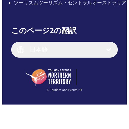
ツーリズムツーリズム・セントラルオーストラリア
このページ2の翻訳
English
Italiano
English (UK)
日本語
Deutsch
English (US)
日本語
English
简体中文
(Singapore)
繁體中文
Français
© Tourism and Events NT
すべての写真を表示