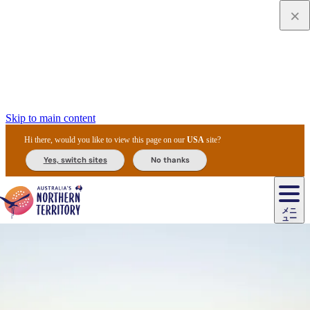
Skip to main content
Hi there, would you like to view this page on our
USA
site?
Yes, switch sites
No thanks
ジ
カ
ョ
ウ
フ
ア
ル
リ
ル
ェ
ウ
お
ル
ッ
ル/
フ
ガ
ス
ト
得
メニ
リ
カ
ト
エ
先
ー
イ
ュー
ア
テ
交
ド
な
ッ
ル
ジ
ア
住
ド
ド
リ
ィ
通
カ
ア・
プ
チ
ル
ャ/
ー
民
ダ
＆
同
ス
バ
機
カ
ア
ラ
フ
/
キ
ウ
ズ
文
宿
ー
ド
行
ス
ル
関
ド
ク
ン
ィ
ワ
ラ
デ
ャ
ェ
ロ
化
泊
ウ
リ
ツ
プ
と
＆
ゥ
テ
＆
ー
自
タ
ニ
グ
ビ
ン
ス
ッ
体
施
ィ
ン
ア
メ
リ
イ
レ
国
ィ
オ
ル
然
ル
ト
ジ
ル
ピ
ト
ク
験
設
ン
ク
ー
ン
ベ
ン
立
ビ
フ
ド
と
カ
歴
ミ
ュ
ズ・
ン
マ
グ
ン
タ
公
テ
ァ
国
野
国
史
イ
テ
ル
ア
マ
グ
ク
ズ
ト
ル
園
ィ
ー
立
生
立
と
ィ
ク
リ
ー
&
ド
公
生
公
伝
ウ
国
ー