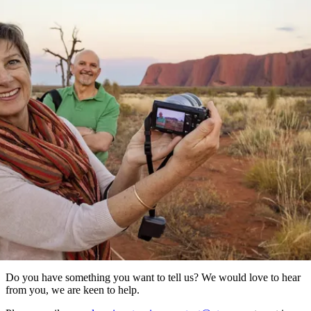
ブ
グ
ネ
ン
園
物
園
統
ィ
立
な
ル
ラ
ル
諸
釣
公
体
ズ
ン
国
旅
ナ
最
島
り
園
験
保
ピ
立
の
護
ン
公
コ
も
ビ
区
グ
園
ツ
Find out more
人
ゲ
体
計
気
ー
問い合わせ
験
画
が
シ
と
高
予
い
ョ
約
場
旅
ン
所
行
タ
エ
イ
実
リ
プ
用
ア
ア
的
ウ
な
ト
Do you have something you want to tell us? We would love to hear
情
バ
現
from you, we are keen to help.
報
ッ
地