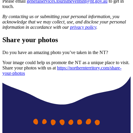
ア
Please email
generalservices.tourismeventsnt@nt.gov.au
to get in
ク
で
touch.
ク
と
し
テ
By contacting us or submitting your personal information, you
ア
た
計
acknowledge that we may collect, use, and disclose your personal
ィ
ウ
information in accordance with our
privacy policy
.
い
画
ビ
ト
こ
ツ
Share your photos
テ
ド
と
ー
ィ
ア
ル
Do you have an amazing photo you’ve taken in the NT?
Your image could help us promote the NT as a unique place to visit.
Share your photos with us at
https://northernterritory.com/share-
your-photos
地
旅
域
行
ご
を
と
計
に
画
散
す
策
る