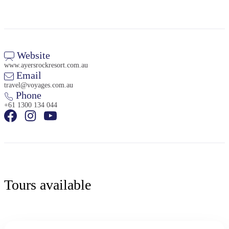
Website
www.ayersrockresort.com.au
検
Email
索:
travel@voyages.com.au
Phone
+61 1300 134 044
Sign
up
Tours available