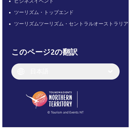
ビジネスイベント
ツーリズム・トップエンド
ツーリズムツーリズム・セントラルオーストラリア
このページ2の翻訳
English
Italiano
English (UK)
日本語
Deutsch
English (US)
日本語
English
简体中文
(Singapore)
繁體中文
Français
© Tourism and Events NT
すべての写真を表示