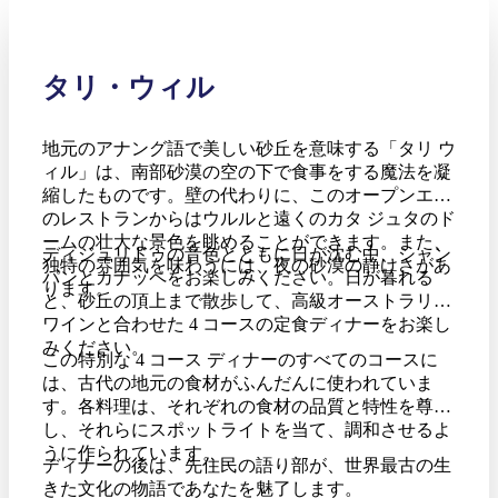
タリ・ウィル
地元のアナング語で美しい砂丘を意味する「タリ ウ
ィル」は、南部砂漠の空の下で食事をする魔法を凝
縮したものです。壁の代わりに、このオープンエア
のレストランからはウルルと遠くのカタ ジュタのド
ームの壮大な景色を眺めることができます。また、
ディジュリドゥの音色とともに日が沈む中、シャン
独特の雰囲気を味わうには、夜の砂漠の静けさがあ
パンとカナッペをお楽しみください。日が暮れる
ります。
と、砂丘の頂上まで散歩して、高級オーストラリア
ワインと合わせた 4 コースの定食ディナーをお楽し
みください。
この特別な 4 コース ディナーのすべてのコースに
は、古代の地元の食材がふんだんに使われていま
す。各料理は、それぞれの食材の品質と特性を尊重
し、それらにスポットライトを当て、調和させるよ
うに作られています。
ディナーの後は、先住民の語り部が、世界最古の生
きた文化の物語であなたを魅了します。