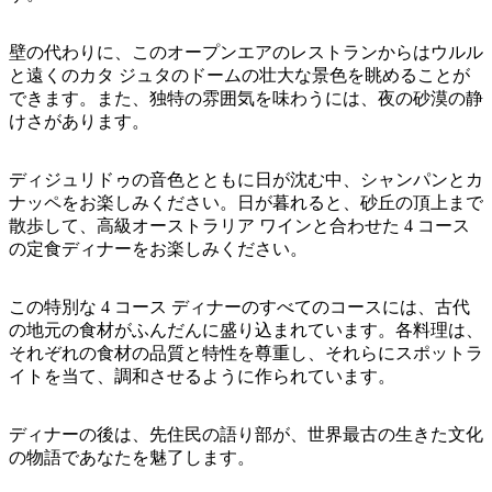
ア
ク
で
ク
と
し
壁の代わりに、このオープンエアのレストランからはウルル
テ
ア
と遠くのカタ ジュタのドームの壮大な景色を眺めることが
た
計
ィ
できます。また、独特の雰囲気を味わうには、夜の砂漠の静
ウ
い
画
ビ
けさがあります。
ト
こ
ツ
テ
ド
と
ー
ィ
ディジュリドゥの音色とともに日が沈む中、シャンパンとカ
ア
ル
ナッペをお楽しみください。日が暮れると、砂丘の頂上まで
散歩して、高級オーストラリア ワインと合わせた 4 コース
の定食ディナーをお楽しみください。
地
旅
この特別な 4 コース ディナーのすべてのコースには、古代
域
行
の地元の食材がふんだんに盛り込まれています。各料理は、
ご
それぞれの食材の品質と特性を尊重し、それらにスポットラ
を
と
イトを当て、調和させるように作られています。
計
に
画
散
ディナーの後は、先住民の語り部が、世界最古の生きた文化
す
策
の物語であなたを魅了します。
る