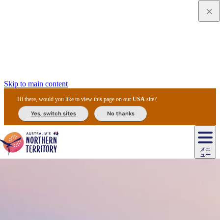
Skip to main content
Hi there, would you like to view this page on our
USA
site?
Yes, switch sites
No thanks
ジ
カ
ョ
ウ
フ
ア
ル
リ
ル
ェ
ウ
お
ル
ッ
ル/
フ
ガ
ス
ト
得
メニ
リ
カ
ト
エ
先
ー
イ
ュー
ア
テ
交
ド
な
ッ
ル
ジ
ア
住
ド
ド
リ
ィ
通
カ
ア・
プ
チ
ル
ャ/
ー
民
ダ
＆
同
ス
バ
機
カ
ア
ラ
フ
/
キ
ウ
ズ
文
宿
ー
ド
行
ス
ル
関
ド
ク
ン
ィ
ワ
ラ
デ
ャ
ェ
ロ
化
泊
ウ
リ
ツ
プ
と
＆
ゥ
テ
＆
ー
自
タ
ニ
グ
ビ
ン
ス
ッ
体
施
ィ
ン
ア
メ
リ
イ
レ
国
ィ
オ
ル
然
ル
ト
ジ
ル
ピ
ト
ク
験
設
ン
ク
ー
ン
ベ
ン
立
ビ
フ
ド
と
カ
歴
ミ
ュ
ズ・
ン
マ
グ
ン
タ
公
テ
ァ
国
野
国
史
イ
テ
ル
ア
マ
グ
ク
ズ
ト
ル
園
ィ
ー
立
生
立
と
ィ
ク
リ
ー
&
ド
公
生
公
伝
ウ
国
ー