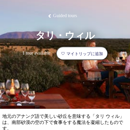
ブ
グ
ネ
ン
園
物
園
統
ィ
立
な
ル
ラ
ル
諸
釣
公
体
ズ
ン
国
旅
ナ
最
島
り
園
験
保
ピ
立
の
Guided tours
護
ン
公
コ
も
ビ
区
グ
園
ツ
人
ゲ
タリ・ウィル
体
計
気
ー
験
画
が
シ
と
高
1 tour available
マイトリップに追加
予
い
ョ
約
場
旅
ン
所
行
タ
エ
イ
実
リ
プ
用
ア
ア
的
ウ
な
ト
地元のアナング語で美しい砂丘を意味する「タリ ウィル」
情
バ
現
は、南部砂漠の空の下で食事をする魔法を凝縮したもので
報
ッ
地
す。