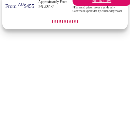
Book now
Approximately From
AU
From
$455
¥41,337.77
*Estimated prices, use as a guide only.
Conversions provided by currencylayer.com