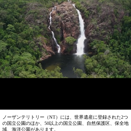
ブ
グ
ネ
ン
園
物
園
統
ィ
立
な
ル
ラ
ル
諸
釣
公
体
ズ
ン
国
旅
ナ
最
島
り
園
験
保
ピ
立
の
護
ン
公
コ
も
ビ
区
グ
園
ツ
自然と野生生物
人
ゲ
体
計
気
ー
国立公園
験
画
が
シ
と
高
予
い
ョ
約
場
旅
ン
所
行
タ
エ
イ
実
リ
プ
用
ア
ア
的
ウ
な
ト
ノーザンテリトリー（NT）には、世界遺産に登録された2つ
情
バ
現
の国立公園のほか、50以上の国立公園、自然保護区、保全地
報
ッ
地
域、海洋公園があります。