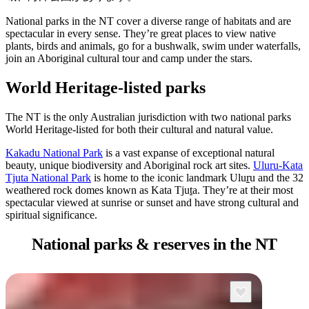
ア
ク
で
ク
National parks in the NT cover a diverse range of habitats and are
と
し
spectacular in every sense. They’re great places to view native
テ
ア
plants, birds and animals, go for a bushwalk, swim under waterfalls,
た
計
ィ
join an Aboriginal cultural tour and camp under the stars.
ウ
い
画
ビ
ト
World Heritage-listed parks
こ
ツ
テ
ド
と
ー
ィ
The NT is the only Australian jurisdiction with two national parks
ア
ル
World Heritage-listed for both their cultural and natural value.
Kakadu National Park
is a vast expanse of exceptional natural
beauty, unique biodiversity and Aboriginal rock art sites.
Uluru-Kata
地
Tjuta National Park
is home to the iconic landmark Ulu
r
u and the 32
旅
weathered rock domes known as Kata Tju
t
a. They’re at their most
域
spectacular viewed at sunrise or sunset and have strong cultural and
行
ご
spiritual significance.
を
と
National parks &
reserves in the NT
計
に
画
散
す
策
る