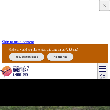
Skip to main content
Hi there, would you like to view this page on our
USA
site?
Yes, switch sites
No thanks
ジ
カ
ョ
ウ
フ
ア
ル
リ
ル
ェ
ウ
お
ル
ッ
ル/
フ
ガ
ス
ト
得
メニ
リ
カ
ト
エ
先
ー
イ
ュー
ア
テ
交
ド
な
ッ
ル
ジ
ア
住
ド
ド
リ
ィ
通
カ
ア・
プ
チ
ル
ャ/
ー
民
ダ
＆
同
ス
バ
機
カ
ア
ラ
フ
/
キ
ウ
ズ
文
宿
ー
ド
行
ス
ル
関
ド
ク
ン
ィ
ワ
ラ
デ
ャ
ェ
ロ
化
泊
ウ
リ
ツ
プ
と
＆
ゥ
テ
＆
ー
自
タ
ニ
グ
ビ
ン
ス
ッ
体
施
ィ
ン
ア
メ
リ
イ
レ
国
ィ
オ
ル
然
ル
ト
ジ
ル
ピ
ト
ク
験
設
ン
ク
ー
ン
ベ
ン
立
ビ
フ
ド
と
カ
歴
ミ
ュ
ズ・
ン
マ
グ
ン
タ
公
テ
ァ
国
野
国
史
イ
テ
ル
ア
マ
グ
ク
ズ
ト
ル
園
ィ
ー
立
生
立
と
ィ
ク
リ
ー
&
ド
公
生
公
伝
ウ
国
ー