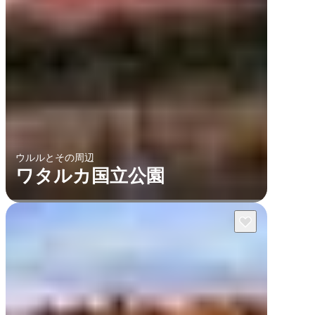
検
索:
ウルルとその周辺
ワタルカ国立公園
Sign
up