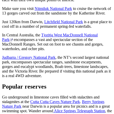
Make sure you visit
Nitmiluk National Park
to cruise the network of
13 gorges carved out from the sandstone by the Katherine River.
Just 120km from Darwin,
Litchfield National Park
is a great place to
cool off in a number of permanent spring-fed waterfalls.
In Central Australia, the
Tjoritja West MacDonnell National
Park
encompasses a vast and spectacular section of the
MacDonnell Ranges. Set out on foot to see chasms and gorges,
waterholes, and ochre pits.
Judbarra / Gregory National Park
, the NT’s second largest national
park, encompasses spectacular ranges, sandstone escarpments,
gorges and eucalypt woodlands, Boab trees, limestone landscapes,
and the Victoria River. Be prepared if visiting this national park as it
is a real 4WD adventure.
Popular reserves
Go underground in limestone caves filled with stalactites and
stalagmites at the
Cutta Cutta Caves Nature Park
.
Berry Springs
Nature Park
near Darwin is a popular area for picnics and is a great
swimming spot. Wander around
Alice Springs Telegraph Station
, the