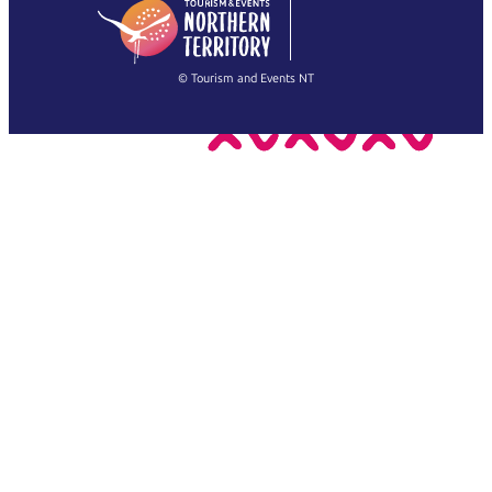
English
简体中文
(Singapore)
繁體中文
Français
© Tourism and Events NT