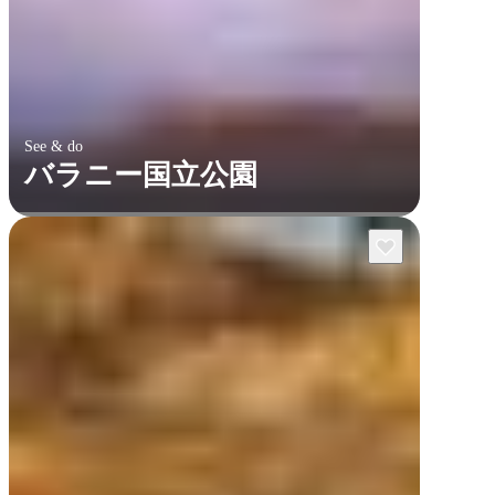
See & do
バラニー国立公園