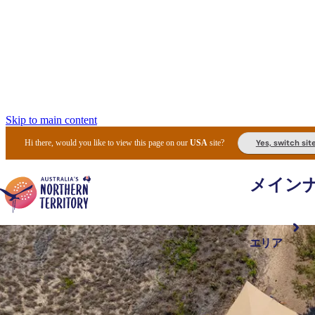
Skip to main content
Yes, switch sit
Hi there, would you like to view this page on our
USA
site?
メイン
エリア