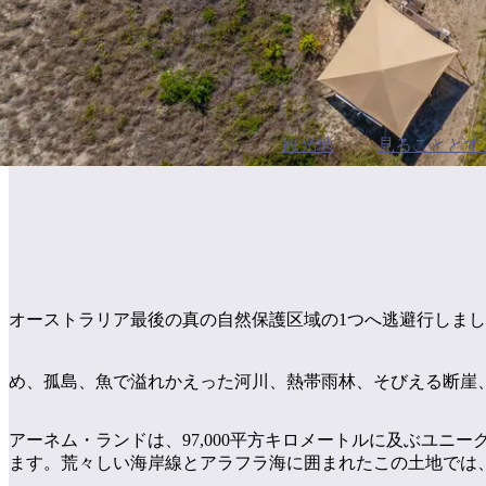
観光地
見ることとす
オーストラリア最後の真の自然保護区域の1つへ逃避行しま
め、孤島、魚で溢れかえった河川、熱帯雨林、そびえる断崖
アーネム・ランドは、97,000平方キロメートルに及ぶユ
ます。荒々しい海岸線とアラフラ海に囲まれたこの土地では