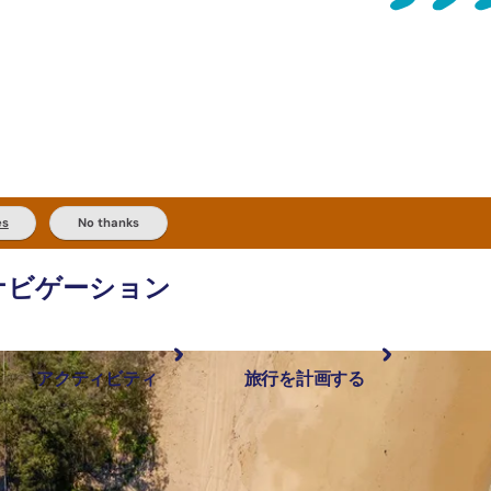
es
No thanks
ナビゲーション
アクティビティ
旅行を計画する
最も人気が高い場所
計画と予約
体験
旅行タイプ
アウトバックとアウトドア
実用的な情報
現地でしたいこと
計画ツール
地域ごとに散
検索: