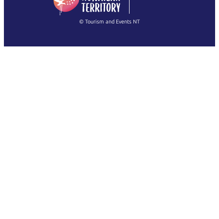
(Singapore)
繁體中文
Français
© Tourism and Events NT