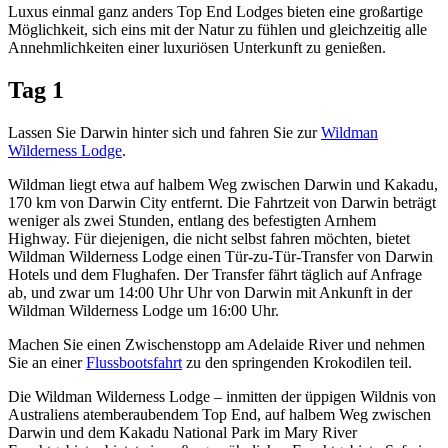
Luxus einmal ganz anders Top End Lodges bieten eine großartige
Sign
Möglichkeit, sich eins mit der Natur zu fühlen und gleichzeitig alle
up
Annehmlichkeiten einer luxuriösen Unterkunft zu genießen.
Tag 1
Lassen Sie Darwin hinter sich und fahren Sie zur
Wildman
Wilderness Lodge
.
Wildman liegt etwa auf halbem Weg zwischen Darwin und Kakadu,
170 km von Darwin City entfernt. Die Fahrtzeit von Darwin beträgt
weniger als zwei Stunden, entlang des befestigten Arnhem
Highway. Für diejenigen, die nicht selbst fahren möchten, bietet
Wildman Wilderness Lodge einen Tür-zu-Tür-Transfer von Darwin
Hotels und dem Flughafen. Der Transfer fährt täglich auf Anfrage
ab, und zwar um 14:00 Uhr Uhr von Darwin mit Ankunft in der
Wildman Wilderness Lodge um 16:00 Uhr.
Machen Sie einen Zwischenstopp am Adelaide River und nehmen
Sie an einer
Flussbootsfahrt
zu den springenden Krokodilen teil.
Die Wildman Wilderness Lodge – inmitten der üppigen Wildnis von
Australiens atemberaubendem Top End, auf halbem Weg zwischen
Darwin und dem Kakadu National Park im Mary River