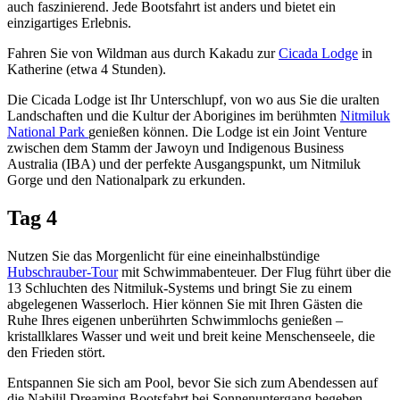
auch faszinierend. Jede Bootsfahrt ist anders und bietet ein
einzigartiges Erlebnis.
Fahren Sie von Wildman aus durch Kakadu zur
Cicada Lodge
in
Katherine (etwa 4 Stunden).
Die Cicada Lodge ist Ihr Unterschlupf, von wo aus Sie die uralten
Landschaften und die Kultur der Aborigines im berühmten
Nitmiluk
National Park
genießen können. Die Lodge ist ein Joint Venture
zwischen dem Stamm der Jawoyn und Indigenous Business
Australia (IBA) und der perfekte Ausgangspunkt, um Nitmiluk
Gorge und den Nationalpark zu erkunden.
Tag 4
Nutzen Sie das Morgenlicht für eine eineinhalbstündige
Hubschrauber-Tour
mit Schwimmabenteuer. Der Flug führt über die
13 Schluchten des Nitmiluk-Systems und bringt Sie zu einem
abgelegenen Wasserloch. Hier können Sie mit Ihren Gästen die
Ruhe Ihres eigenen unberührten Schwimmlochs genießen –
kristallklares Wasser und weit und breit keine Menschenseele, die
den Frieden stört.
Entspannen Sie sich am Pool, bevor Sie sich zum Abendessen auf
die Nabilil Dreaming Bootsfahrt bei Sonnenuntergang begeben.