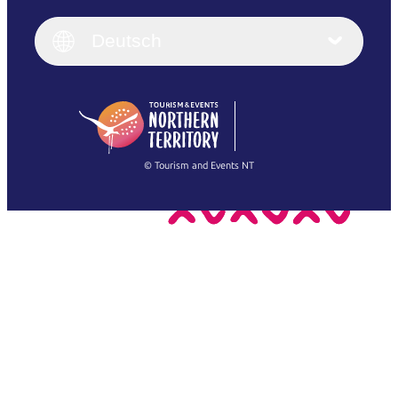
English
Italiano
English (UK)
Deutsch
Deutsch
English (US)
日本語
English
简体中文
(Singapore)
繁體中文
Français
© Tourism and Events NT