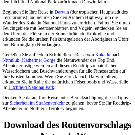
den Litchfield National Park zurück nach Darwin fahren.
Sign
up
Beginnen Sie Ihre Reise in
Darwin
(der tropischen Hauptstadt des
Territoriums) und nehmen Sie den Arnhem Highway, um die
Wunder des Kakadu National Parks zu erreichen. Fahren Sie durch
Feuchtgebiete mit Seerosenblättern und Vögeln, entdecken Sie an
den Ufern der Flüsse in der Sonne brütende Krokodile und
erkunden Sie die uralten Felskunstgalerien der Aborigines in Ubirr
und Burrungkuy (Nourlangie).
Genießen Sie auf jedem Schritt dieser Reise von
Kakadu
nach
Nitmiluk (Katherine) Gorge
die Naturwunder des Top End.
Abenteuerlustige werden auf diesem Roadtrip zu natürlichen
Wasserlöchern und Buschwanderungen für alle Fitnessstufen auf
ihre Kosten kommen. Wenn Sie zurück nach Darwin fahren,
erkunden Sie in Ruhe die natürlichen Felsenpools und Wasserfälle
im
Litchfield National Park
.
Denken Sie daran, Ihre Reise unter Berücksichtigung dieser Tipps
zur
Sicherheit im Straßenverkehr
zu planen, bevor Sie Ihr Roadtrip-
Abenteuer im Northern Territory beginnen.
Download des
Routenvorschlags