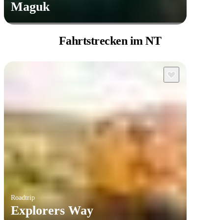
Maguk
Fahrtstrecken
im NT
Roadtrip
Explorers Way