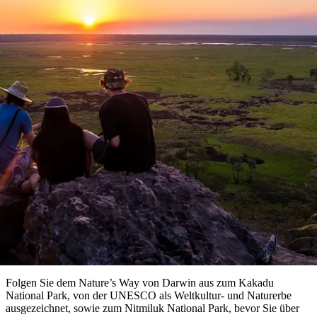
Die
Erlebnisse
Planen
Nationalpark
Glamping
Park
Luxuserlebnisse
East
Geschichte
beliebtesten
&
Tiwi-
Arnhem
und
Inseln
Gaumenfreuden
Land
Erbe
Roadtrip
Festivals
Karlu
Orte
Buchen
und
Nitmiluk-
Karlu
Mataranka
Veranstaltungen
Nationalpark
Angeln
/
Tjorita
Reisetyp
Devils
/
Nature’s Way
Marbles
Maguk
West-
Aktivitäten
MacDonnell-
Nationalpark
Outback
Praktische
Darwin – Kakadu – Katherine (via Litchfield)
und
Infos
Top
outdoor
10
Zu meiner Reise hinzufügen
Reiseplanung
Listen
Planungstools
Nach
Region
erkunden
Suche:
Folgen Sie dem Nature’s Way von Darwin aus zum Kakadu
National Park, von der UNESCO als Weltkultur- und Naturerbe
ausgezeichnet, sowie zum Nitmiluk National Park, bevor Sie über