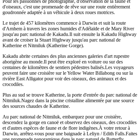
Pour les passionnés de photographie, d'observation de la faune et
d'oiseaux, c'est une promenade de rêve sur une route entièrement
goudronnée adaptée à un véhicule à deux roues motrices.
Le trajet de 457 kilomètres commence à Darwin et suit la route
Rechercher:
d'Arnhem à travers les zones humides d'Adélaïde et de Mary River
jusqu'au parc national de Kakadu.Il suit ensuite la Kakadu Highway
avant de croiser la Stuart Highway jusqu'au parc national de
Katherine et Nitmiluk (Katherine Gorge).
Sign
Kakadu abrite certaines des plus anciennes galeries d'art rupestre
up
aborigène au monde.Il peut être exploré en voiture ou sur des
centaines de kilomètres de sentiers pédestres balisés.Les voyageurs
peuvent faire une croisière sur le Yellow Water Billabong ou sur la
rivière East Alligator pour voir des oiseaux, des animaux et des
crocodiles.
Plus au sud se trouve Katherine, la porte d'entrée du parc national de
Nitmiluk.Nagez dans la piscine cristalline alimentée par une source
des sources chaudes de Katherine.
Au parc national de Nitmiluk, embarquez pour une croisière,
descendez la gorge en canoë et observez des oiseaux, des crocodiles
et d'autres espèces de faune et de flore indigènes.À votre retour à
Darwin, arrêtez-vous pour une baignade à Leliyn / Edith Falls.Faites
une promenade panoramique dans le parc naturel de Butterfly