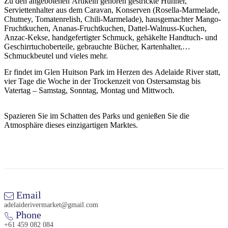
Zu den angebotenen Artikeln gehören gestrickte Hühner,
Sign
Serviettenhalter aus dem Caravan, Konserven (Rosella-Marmelade,
up
Chutney, Tomatenrelish, Chili-Marmelade), hausgemachter Mango-
Fruchtkuchen, Ananas-Fruchtkuchen, Dattel-Walnuss-Kuchen,
Anzac-Kekse, handgefertigter Schmuck, gehäkelte Handtuch- und
Geschirrtuchoberteile, gebrauchte Bücher, Kartenhalter,
Schmuckbeutel und vieles mehr.
Er findet im Glen Huitson Park im Herzen des Adelaide River statt,
vier Tage die Woche in der Trockenzeit von Ostersamstag bis
Vatertag – Samstag, Sonntag, Montag und Mittwoch.
Spazieren Sie im Schatten des Parks und genießen Sie die
Atmosphäre dieses einzigartigen Marktes.
Email
adelaiderivermarket@gmail.com
Phone
+61 459 082 084