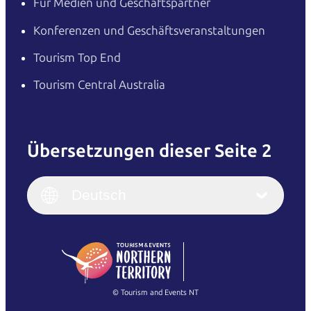
Für Medien und Geschäftspartner
Konferenzen und Geschäftsveranstaltungen
Tourism Top End
Tourism Central Australia
Übersetzungen dieser Seite 2
English
Italiano
English (UK)
Deutsch
Deutsch
English (US)
日本語
English
简体中文
(Singapore)
繁體中文
Français
© Tourism and Events NT
Alle Fotos anzeigen