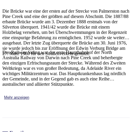
Sign
up
Die Brücke war eine der ersten auf der Strecke von Palmerston nach
Pine Creek und eine der größten auf diesem Abschnitt. Die 1887/88
erbaute Brücke wurde am 3. Dezember 1888 erstmals von der
Silverton überquert. 1941/42 wurde die Brücke mit einem
Holzbelag versehen, um bei Überschwemmungen in der Regenzeit
eine einspurige Befahrung zu ermöglichen. 1952 wurde sie weiter
ausgebaut. Der letzte Zug überquerte die Brücke am 30. Juni 1976,
sie wurde jedoch bis zur Eröffnung der Edwin Verburg Bridge am
Das Railway Siding war der erste Hauptbahnhof der North
27. März 1980 für den Straßenverkehr genutzt.
Australia Railway von Darwin nach Pine Creek und beherbergte
den einzigen Erfrischungsraum der Strecke. Während des Zweiten
Weltkriegs war es von großer Bedeutung, da Adelaide River ein
wichtiges Militärzentrum war. Das Hauptkrankenhaus lag nördlich
der Gemeinde, und in der Gegend gab es auch eine Reihe
australischer und alliierter Stützpunkte.
Mehr anzeigen