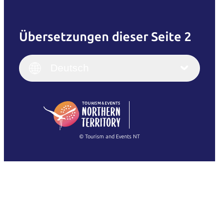
Übersetzungen dieser Seite 2
English
Italiano
English (UK)
Deutsch
Deutsch
English (US)
日本語
English
简体中文
(Singapore)
繁體中文
Français
© Tourism and Events NT
Alle Fotos anzeigen