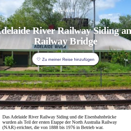
Die
Erlebnisse
Planen
Nationalpark
Glamping
Park
Luxuserlebnisse
East
Geschichte
beliebtesten
&
Tiwi-
Arnhem
und
See & do
Inseln
Gaumenfreuden
Land
Erbe
Festivals
Karlu
Orte
Buchen
und
Nitmiluk-
Karlu
Mataranka
Veranstaltungen
Nationalpark
Angeln
/
Tjorita
Reisetyp
Devils
/
delaide River Railway Siding a
Marbles
Maguk
West-
Aktivitäten
MacDonnell-
Railway Bridge
Nationalpark
Outback
Praktische
und
Infos
Top
outdoor
10
Zu meiner Reise hinzufügen
Reiseplanung
Listen
Planungstools
Nach
Region
erkunden
Suche:
Das Adelaide River Railway Siding und die Eisenbahnbrücke
wurden als Teil der ersten Etappe der North Australia Railway
(NAR) errichtet, die von 1888 bis 1976 in Betrieb war.