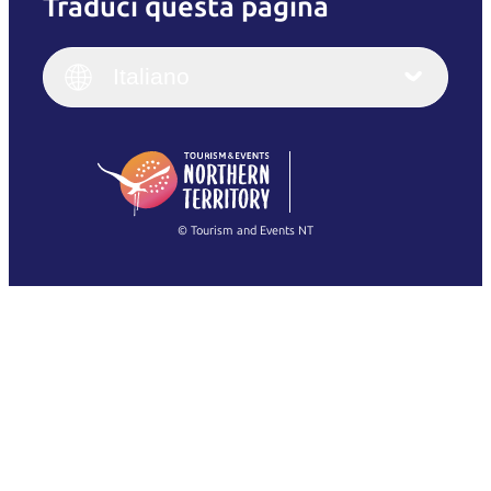
Traduci questa pagina
English
Italiano
English (UK)
Italiano
Deutsch
English (US)
日本語
English
简体中文
(Singapore)
繁體中文
Français
© Tourism and Events NT
Mostra tutte le foto