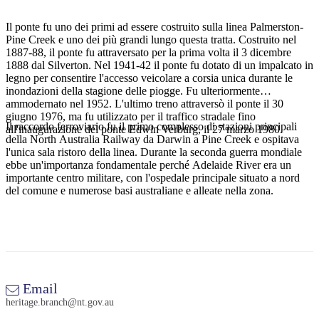
Il ponte fu uno dei primi ad essere costruito sulla linea Palmerston-
Pine Creek e uno dei più grandi lungo questa tratta. Costruito nel
1887-88, il ponte fu attraversato per la prima volta il 3 dicembre
Cerca:
1888 dal Silverton. Nel 1941-42 il ponte fu dotato di un impalcato in
legno per consentire l'accesso veicolare a corsia unica durante le
inondazioni della stagione delle piogge. Fu ulteriormente
ammodernato nel 1952. L'ultimo treno attraversò il ponte il 30
giugno 1976, ma fu utilizzato per il traffico stradale fino
Sign
Il raccordo ferroviario fu il primo complesso di stazioni principali
all'inaugurazione del ponte Edwin Verburg, il 27 marzo 1980.
up
della North Australia Railway da Darwin a Pine Creek e ospitava
l'unica sala ristoro della linea. Durante la seconda guerra mondiale
ebbe un'importanza fondamentale perché Adelaide River era un
importante centro militare, con l'ospedale principale situato a nord
del comune e numerose basi australiane e alleate nella zona.
Email
heritage.branch@nt.gov.au