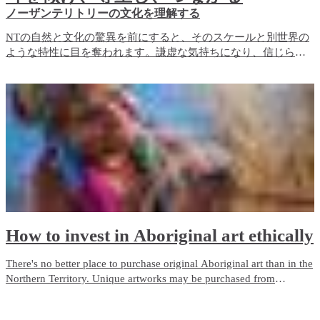
ノーザンテリトリーの文化を理解する
NTの自然と文化の驚異を前にすると、そのスケールと別世界の
ような特性に目を奪われます。謙虚な気持ちになり、信じられ
ないような地形に吸い込まれていくのを感じずにはいられませ
ん。これらは、太古の昔から想像力をかき立て、伝統的所有者
たちにとって深い文化的意味を持ち続ける、魔法の力が溢れ出
てくるような場所なのです。
How to invest in Aboriginal art ethically
There's no better place to purchase original Aboriginal art than in the
Northern Territory. Unique artworks may be purchased from
galleries, art centres, markets or even direct from the artist. Here's
how to invest in Aboriginal art ethically, while also helping to