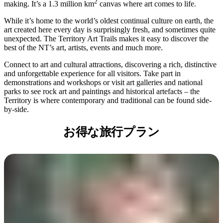
ア
2
making. It’s a 1.3 million km
canvas where art comes to life.
ク
で
ク
と
While it’s home to the world’s oldest continual culture on earth, the
し
テ
art created here every day is surprisingly fresh, and sometimes quite
ア
た
計
unexpected. The Territory Art Trails makes it easy to discover the
ィ
ウ
best of the NT’s art, artists, events and much more.
い
画
ビ
ト
こ
ツ
Connect to art and cultural attractions, discovering a rich, distinctive
テ
ド
and unforgettable experience for all visitors. Take part in
と
ー
ィ
demonstrations and workshops or visit art galleries and national
ア
ル
parks to see rock art and paintings and historical artefacts – the
Territory is where contemporary and traditional can be found side-
by-side.
地
お得な旅行プラン
旅
域
行
ご
を
と
計
に
画
散
す
策
る