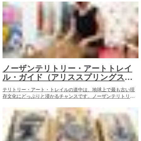
generate income which helps support Aboriginal communities.
ノーザンテリトリー・アートトレイ
ル・ガイド（アリススプリングスか
らダーウィンへ）
テリトリー・アート・トレイルの道中は、地球上で最も古い現
存文化にどっぷりと浸かるチャンスです。ノーザンテリトリー
の風景は、広大であると同時に、活気に満ちています。アリス
スプリングスからダーウィンまでの1,500キロのドライブで、広
がる光景を目にすれば、その土地、そこに暮らす人々、そして
彼らの伝統に触れたいという衝動が湧き上がることでしょう。