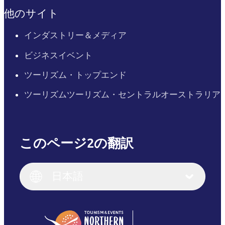
他のサイト
インダストリー＆メディア
ビジネスイベント
ツーリズム・トップエンド
ツーリズムツーリズム・セントラルオーストラリア
このページ2の翻訳
English
Italiano
English (UK)
日本語
Deutsch
English (US)
日本語
English
简体中文
(Singapore)