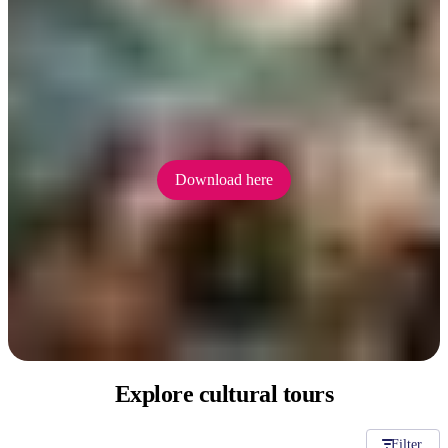
Download the Territory Art Trails
Guide
検
索:
Download here
Sign
up
Explore
cultural tours
Filter