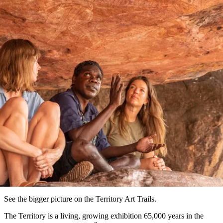
ブ
グ
ネ
ン
園
物
園
統
ィ
立
な
ル
ラ
ル
諸
釣
公
体
ズ
ン
国
旅
ナ
最
島
り
園
験
保
ピ
立
の
護
ン
公
コ
も
ビ
区
グ
園
ツ
アートと文化
人
ゲ
体
計
気
ー
テリトリー・アート・トレイ
験
画
が
シ
と
高
予
い
ョ
約
場
旅
ン
所
行
タ
エ
イ
実
リ
プ
用
ア
ア
的
ウ
な
ト
See the bigger picture on the Territory Art Trails.
情
バ
現
報
The Territory is a living, growing exhibition 65,000 years in the
ッ
地