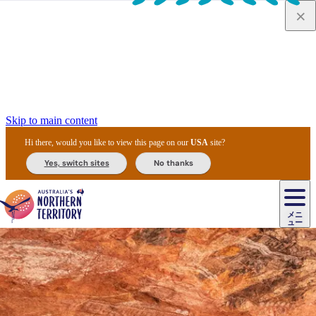
Skip to main content
Hi there, would you like to view this page on our
USA
site?
Yes, switch sites
No thanks
ジ
カ
ョ
ウ
フ
ア
ル
リ
ル
ェ
ウ
お
ル
ッ
ル/
フ
ガ
ス
ト
得
メニ
リ
カ
ト
エ
先
ー
イ
ュー
ア
テ
交
ド
な
ッ
ル
ジ
ア
住
ド
ド
リ
ィ
通
カ
ア・
プ
チ
ル
ャ/
ー
民
ダ
＆
同
ス
バ
機
カ
ア
ラ
フ
/
キ
ウ
ズ
文
宿
ー
ド
行
ス
ル
関
ド
ク
ン
ィ
ワ
ラ
デ
ャ
ェ
ロ
化
泊
ウ
リ
ツ
プ
と
＆
ゥ
テ
＆
ー
自
タ
ニ
グ
ビ
ン
ス
ッ
体
施
ィ
ン
ア
メ
リ
イ
レ
国
ィ
オ
ル
然
ル
ト
ジ
ル
ピ
ト
ク
験
設
ン
ク
ー
ン
ベ
ン
立
ビ
フ
ド
と
カ
歴
ミ
ュ
ズ・
ン
マ
グ
ン
タ
公
テ
ァ
国
野
国
史
イ
テ
ル
ア
マ
グ
ク
ズ
ト
ル
園
ィ
ー
立
生
立
と
ィ
ク
リ
ー
&
ド
公
生
公
伝
ウ
国
ー