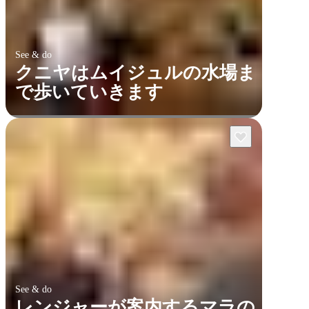
See & do
クニヤはムイジュルの水場ま
で歩いていきます
検
索:
Sign
up
See & do
レンジャーが案内するマラの