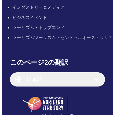
インダストリー＆メディア
ビジネスイベント
ツーリズム・トップエンド
ツーリズムツーリズム・セントラルオーストラリア
このページ2の翻訳
English
Italiano
English (UK)
日本語
Deutsch
English (US)
日本語
English
简体中文
(Singapore)
繁體中文
Français