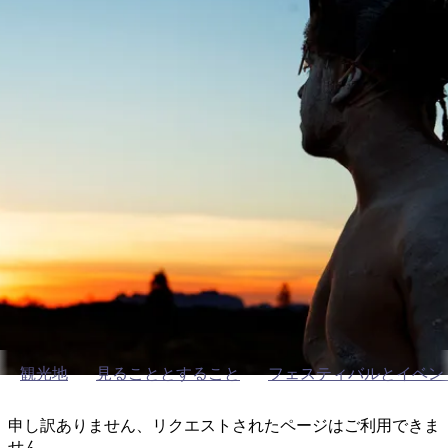
ブ
グ
ネ
ン
園
物
園
統
ィ
立
な
ル
ラ
ル
諸
釣
公
体
ズ
ン
国
旅
ナ
最
島
り
園
験
保
ピ
立
の
護
ン
公
コ
も
ビ
区
グ
園
ツ
アート&文化
人
ゲ
体
計
気
ー
Not Available
験
画
が
シ
と
高
予
い
ョ
約
場
旅
ン
所
行
タ
エ
イ
実
リ
プ
用
ア
ア
的
ウ
観光地
見ることとすること
フェスティバルとイベン
な
ト
情
バ
現
申し訳ありません、リクエストされたページはご利用できま
報
ッ
地
せん。