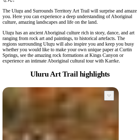
ア
ク
で
ク
The Ulu
r
u and Surrounds Territory Art Trail will surprise and amaze
と
し
you. Here you can experience a deep understanding of Aboriginal
テ
ア
culture, amazing landscapes and life on the land.
た
計
ィ
ウ
い
画
Ulu
r
u has an ancient Aboriginal culture rich in story, dance, and art
ビ
ト
ranging from rock art and paintings, to historical artefacts. The
こ
ツ
テ
regions surrounding Ulu
r
u will also inspire you and keep you busy
ド
と
ー
ィ
whether you would like to make your own unique paper at Curtin
ア
ル
Springs, see the amazing rock formations at Kings Canyon or
experience an intimate Aboriginal cultural tour with Karrke.
Uluru Art
Trail highlights
地
旅
域
行
ご
を
と
計
に
画
散
す
策
る