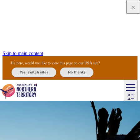
Skip to main content
Hi there, would you like to view this page on our
USA
site?
Yes, switch sites
No thanks
ジ
カ
ョ
ウ
フ
ア
ル
リ
ル
ェ
ウ
お
ル
ッ
ル/
フ
ガ
ス
ト
得
メニ
リ
カ
ト
エ
先
ー
イ
ュー
ア
テ
交
ド
な
ッ
ル
ジ
ア
住
ド
ド
リ
ィ
通
カ
ア・
プ
チ
ル
ャ/
ー
民
ダ
＆
同
ス
バ
機
カ
ア
ラ
フ
/
キ
ウ
ズ
文
宿
ー
ド
行
ス
ル
関
ド
ク
ン
ィ
ワ
ラ
デ
ャ
ェ
ロ
化
泊
ウ
リ
ツ
プ
と
＆
ゥ
テ
＆
ー
自
タ
ニ
グ
ビ
ン
ス
ッ
体
施
ィ
ン
ア
メ
リ
イ
レ
国
ィ
オ
ル
然
ル
ト
ジ
ル
ピ
ト
ク
験
設
ン
ク
ー
ン
ベ
ン
立
ビ
フ
ド
と
カ
歴
ミ
ュ
ズ・
ン
マ
グ
ン
タ
公
テ
ァ
国
野
国
史
イ
テ
ル
ア
マ
グ
ク
ズ
ト
ル
園
ィ
ー
立
生
立
と
ィ
ク
リ
ー
&
ド
公
生
公
伝
ウ
国
ー