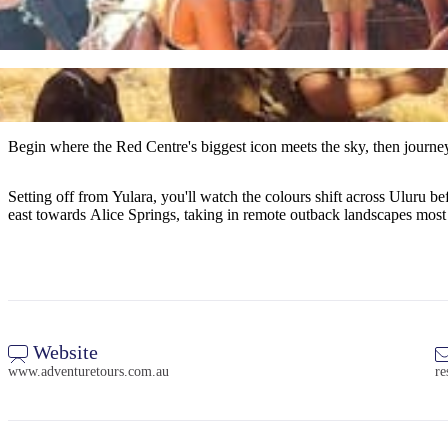
Begin where the Red Centre's biggest icon meets the sky, then journey 
Setting off from Yulara, you'll watch the colours shift across Uluru b
east towards Alice Springs, taking in remote outback landscapes most
Website
www.adventuretours.com.au
re