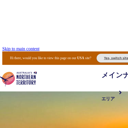
Skip to main content
Yes, switch sit
Hi there, would you like to view this page on our
USA
site?
メイン
エリア