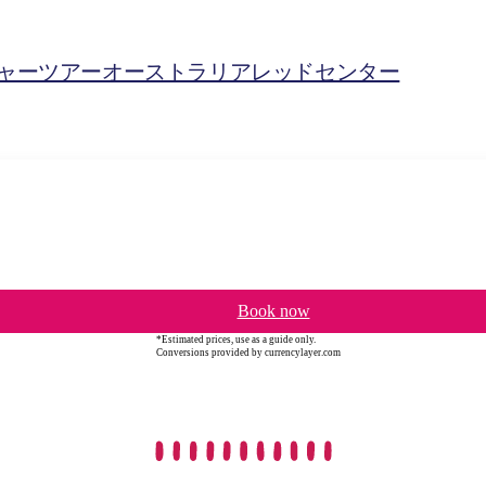
ャーツアーオーストラリアレッドセンター
Book now
*Estimated prices, use as a guide only.
Conversions provided by currencylayer.com