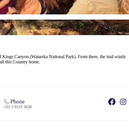
 of Kings Canyon (Watarrka National Park). From there, the trail winds
all this Country home.
Phone
+61 3 9125 3630