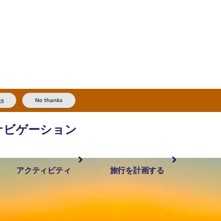
es
No thanks
ナビゲーション
アクティビティ
旅行を計画する
最も人気が高い場所
計画と予約
体験
旅行タイプ
アウトバックとアウトドア
実用的な情報
現地でしたいこと
計画ツール
地域ごとに散
検索: