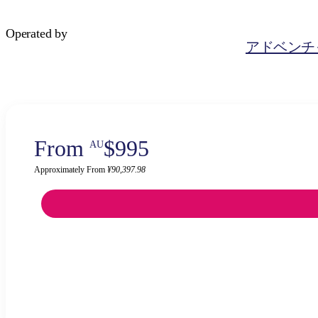
Operated by
アドベンチ
From
$995
AU
Approximately From
¥90,397.98