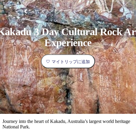
ブ
グ
ネ
ン
園
物
園
統
ィ
立
な
ル
ラ
ル
諸
釣
公
体
ズ
ン
国
旅
ナ
シャラウンドオーストラリアツアー
最
島
り
園
験
保
ピ
立
の
護
ン
公
コ
も
ビ
区
グ
園
ツ
人
Kakadu 3 Day Cultural Rock Ar
ゲ
体
計
気
ー
Experience
験
画
が
シ
と
高
予
い
ョ
マイトリップに追加
約
場
旅
ン
所
行
タ
エ
イ
実
リ
プ
用
ア
ア
的
ウ
な
ト
Journey into the heart of Kakadu, Australia’s largest world heritage
情
バ
現
National Park.
報
ッ
地