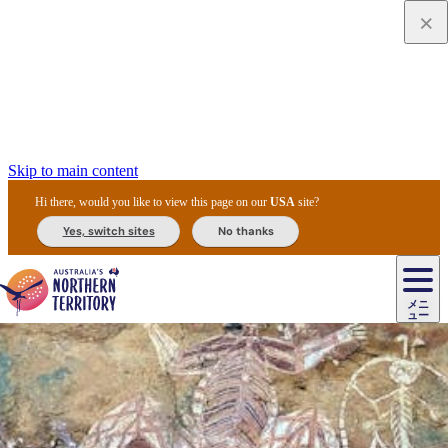
Skip to main content
Hi there, would you like to view this page on our
USA
site?
Yes, switch sites
No thanks
ジ
カ
ョ
ウ
フ
ア
ル
リ
ル
ェ
ウ
お
ル
ッ
ル/
フ
ガ
ス
ト
得
メニ
リ
カ
ト
エ
先
ー
イ
ュー
ア
テ
交
ド
な
ッ
ル
ジ
ア
住
ド
ド
リ
ィ
通
カ
ア・
プ
チ
ル
ャ/
ー
民
ダ
＆
同
ス
バ
機
カ
ア
ラ
フ
/
キ
ウ
ズ
文
宿
ー
ド
行
ス
ル
関
ド
ク
ン
ィ
ワ
ラ
デ
ャ
ェ
ロ
化
泊
ウ
リ
ツ
プ
と
＆
ゥ
テ
＆
ー
自
タ
ニ
グ
ビ
ン
ス
ッ
体
施
ィ
ン
ア
メ
リ
イ
レ
国
ィ
オ
ル
然
ル
ト
ジ
ル
ピ
ト
ク
験
設
ン
ク
ー
ン
ベ
ン
立
ビ
フ
ド
と
カ
歴
ミ
ュ
ズ・
ン
マ
グ
ン
タ
公
テ
ァ
国
野
国
史
イ
テ
ル
ア
マ
グ
ク
ズ
ト
ル
園
ィ
ー
立
生
立
と
ィ
ク
リ
ー
&
ド
公
生
公
伝
ウ
国
ー