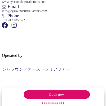
www.cyaroundaustraliatours.com
Email
info@cyaroundaustraliatours.com
Phone
+61 412 845 672
検
索:
Operated by
Sign
up
シャラウンドオーストラリアツアー
Book now