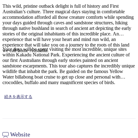
ア
ク
で
This wild, pristine outback delight is full of history and First
ク
Australian’s culture. Three magical days staying in comfortable
と
し
テ
accommodation afforded all those creature comforts while spending
ア
た
計
your days guided through caves and sandstone structures, hiking
ィ
ウ
through native bushland in search of ancient art depicting the early
い
画
ビ
stories of the original inhabitants of this incredible place. An
ト
こ
ツ
experience that will have your heart and mind run wild, an
テ
ド
experience that will take you on a journey to the roots of this land
と
ー
ィ
Your days will be spent visiting the most incredible, unique sites
we call home Australia.
ア
ル
within Kakadu National Park. Experiencing the ancient culture of
our first Australians through early stories painted on ancient
sandstone escarpments. This tour also captures the incredibly unique
wildlife that inhabit the park. Be guided on the famous Yellow
Water billabong boat cruise to get up close and personal with
地
crocodiles, buffalo and many magnificent species of birds.
旅
域
行
ご
続きを表示する
を
と
計
に
画
散
す
策
る
Website