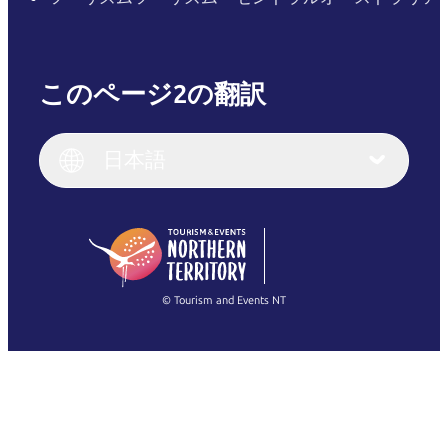
このページ2の翻訳
English
Italiano
English (UK)
日本語
Deutsch
English (US)
日本語
English
简体中文
(Singapore)
繁體中文
Français
© Tourism and Events NT
すべての写真を表示