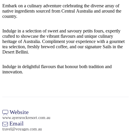
ア
ク
で
Embark on a culinary adventure celebrating the diverse array of
ク
native ingredients sourced from Central Australia and around the
と
し
テ
country.
ア
た
計
ィ
ウ
い
画
Indulge in a selection of sweet and savoury petits fours, expertly
ビ
ト
こ
ツ
crafted to showcase the vibrant flavours and unique culinary
テ
heritage of Australia. Compliment your experience with a gourmet
ド
と
ー
ィ
tea selection, freshly brewed coffee, and our signature Sails in the
ア
ル
Desert Bellini.
Indulge in delightful flavours that honour both tradition and
innovation.
地
旅
域
行
ご
を
と
計
に
画
Website
散
www.ayersrockresort.com.au
す
策
Email
る
travel@voyages.com.au