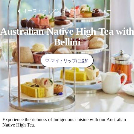
ブ
グ
ネ
ン
園
物
園
統
ィ
立
な
ル
ラ
ル
諸
釣
公
体
ズ
ン
国
旅
ナ
オーストラリアン ネイティブ ハイティー
最
島
り
園
験
保
ピ
立
の
護
ン
公
コ
も
ビ
区
グ
園
ツ
人
Australian Native High Tea wit
ゲ
体
計
気
ー
Bellini
験
画
が
シ
と
高
予
い
ョ
マイトリップに追加
約
場
旅
ン
所
行
タ
エ
イ
実
リ
プ
用
ア
ア
的
ウ
な
ト
Experience the richness of Indigenous cuisine with our Australian
情
バ
現
Native High Tea.
報
ッ
地