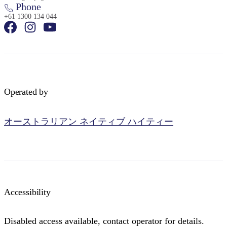
Phone
+61 1300 134 044
検
索:
Operated by
オーストラリアン ネイティブ ハイティー
Sign
up
Accessibility
Disabled access available, contact operator for details.