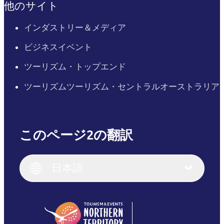
他のサイト
インダストリー＆メディア
ビジネスイベント
ツーリズム・トップエンド
ツーリズムツーリズム・セントラルオーストラリア
このページ2の翻訳
English
Italiano
English (UK)
日本語
Deutsch
English (US)
日本語
English
简体中文
(Singapore)