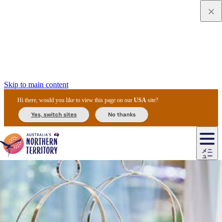
Skip to main content
Hi there, would you like to view this page on our
USA
site?
Yes, switch sites
No thanks
ジ
カ
ョ
ウ
フ
ア
ル
リ
ル
ェ
ウ
お
ル
ッ
ル/
フ
ガ
ス
ト
得
メニ
リ
カ
ト
エ
先
ー
イ
ュー
ア
テ
交
ド
な
ッ
ル
ジ
ア
住
ド
ド
リ
ィ
通
カ
ア・
プ
チ
ル
ャ/
ー
民
ダ
＆
同
ス
バ
機
カ
ア
ラ
フ
/
キ
ウ
ズ
文
宿
ー
ド
行
ス
ル
関
ド
ク
ン
ィ
ワ
ラ
デ
ャ
ェ
ロ
化
泊
ウ
リ
ツ
プ
と
＆
ゥ
テ
＆
ー
自
タ
ニ
グ
ビ
ン
ス
ッ
体
施
ィ
ン
ア
メ
リ
イ
レ
国
ィ
オ
ル
然
ル
ト
ジ
ル
ピ
ト
ク
験
設
ン
ク
ー
ン
ベ
ン
立
ビ
フ
ド
と
カ
歴
ミ
ュ
ズ・
ン
マ
グ
ン
タ
公
テ
ァ
国
野
国
史
イ
テ
ル
ア
マ
グ
ク
ズ
ト
ル
園
ィ
ー
立
生
立
と
ィ
ク
リ
ー
&
ド
公
生
公
伝
ウ
国
ー