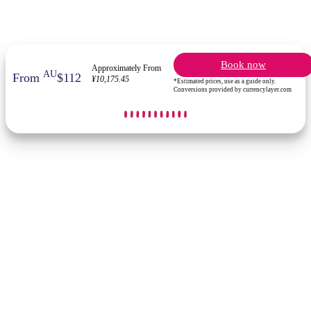
Book now
Approximately From
AU
From
$112
¥10,175.45
*Estimated prices, use as a guide only.
Conversions provided by currencylayer.com