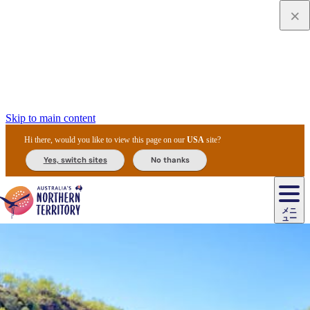
Skip to main content
Hi there, would you like to view this page on our
USA
site?
Yes, switch sites
No thanks
ジ
カ
ョ
ウ
フ
ア
ル
リ
ル
ェ
ウ
お
ル
ッ
ル/
フ
ガ
ス
ト
得
メニ
リ
カ
ト
エ
先
ー
イ
ュー
ア
テ
交
ド
な
ッ
ル
ジ
ア
住
ド
ド
リ
ィ
通
カ
ア・
プ
チ
ル
ャ/
ー
民
ダ
＆
同
ス
バ
機
カ
ア
ラ
フ
/
キ
ウ
ズ
文
宿
ー
ド
行
ス
ル
関
ド
ク
ン
ィ
ワ
ラ
デ
ャ
ェ
ロ
化
泊
ウ
リ
ツ
プ
と
＆
ゥ
テ
＆
ー
自
タ
ニ
グ
ビ
ン
ス
ッ
体
施
ィ
ン
ア
メ
リ
イ
レ
国
ィ
オ
ル
然
ル
ト
ジ
ル
ピ
ト
ク
験
設
ン
ク
ー
ン
ベ
ン
立
ビ
フ
ド
と
カ
歴
ミ
ュ
ズ・
ン
マ
グ
ン
タ
公
テ
ァ
国
野
国
史
イ
テ
ル
ア
マ
グ
ク
ズ
ト
ル
園
ィ
ー
立
生
立
と
ィ
ク
リ
ー
&
ド
公
生
公
伝
ウ
国
ー