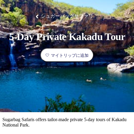
ブ
グ
ネ
ン
園
物
園
統
ィ
立
な
ル
ラ
ル
諸
釣
公
体
ズ
ン
国
旅
ナ
最
島
り
園
験
保
ピ
立
の
シュガーバッグサファリ
護
ン
公
コ
も
ビ
区
グ
園
ツ
人
ゲ
5-Day Private Kakadu Tour
体
計
気
ー
験
画
が
シ
と
高
マイトリップに追加
予
い
ョ
約
場
旅
ン
所
行
タ
エ
イ
実
リ
プ
用
ア
ア
的
ウ
な
ト
Sugarbag Safaris offers tailor-made private 5-day tours of Kakadu
情
バ
現
National Park.
報
ッ
地