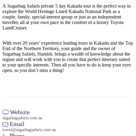
ア
ク
で
A Sugarbag Safaris private 5 day Kakadu tour is the perfect way to
ク
explore the World Heritage Listed Kakadu National Park as a
と
し
テ
couple, family, special-interest group or just as an independent
ア
た
計
traveller, all at your own pace in the comfort of a luxury Toyota
ィ
ウ
LandCruiser.
い
画
ビ
ト
こ
ツ
テ
With over 20 years’ experience leading tours in Kakadu and the Top
ド
と
ー
ィ
End of the Northern Territory, your guide and the owner of
ア
ル
Sugarbag Safaris, Hamish, brings a wealth of knowledge about the
region and will work with you to create that perfect itinerary suited
to your specific interests. Then all you have to do is keep your eyes
open, so you don’t miss a thing!
地
旅
域
行
ご
を
と
計
に
Website
画
散
sugarbagsafaris.com.au
す
Email
策
travel@sugarbagsafaris.com.au
る
Phone