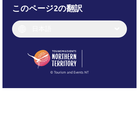
このページ2の翻訳
English
Italiano
English (UK)
日本語
Deutsch
English (US)
日本語
English
简体中文
(Singapore)
繁體中文
Français
© Tourism and Events NT
すべての写真を表示