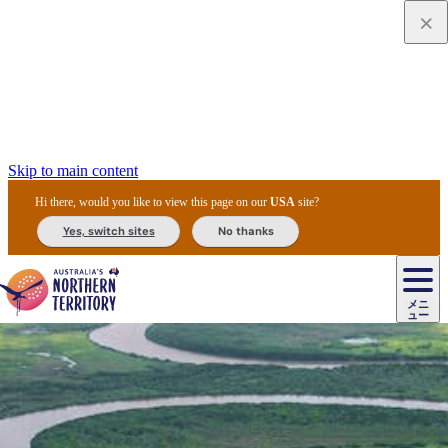
Skip to main content
Hi there, would you like to view this page on our
USA
site?
Yes, switch sites
No thanks
ジ
カ
ョ
ウ
フ
ア
ル
リ
ル
ェ
ウ
お
ル
ッ
ル/
フ
ガ
ス
ト
得
メニ
リ
カ
ト
エ
先
ー
イ
ュー
ア
テ
交
ド
な
ッ
ル
ジ
ア
住
ド
ド
リ
ィ
通
カ
ア・
プ
チ
ル
ャ/
ー
民
ダ
＆
同
ス
バ
機
カ
ア
ラ
フ
/
キ
ウ
ズ
文
宿
ー
ド
行
ス
ル
関
ド
ク
ン
ィ
ワ
ラ
デ
ャ
ェ
ロ
化
泊
ウ
リ
ツ
プ
と
＆
ゥ
テ
＆
ー
自
タ
ニ
グ
ビ
ン
ス
ッ
体
施
ィ
ン
ア
メ
リ
イ
レ
国
ィ
オ
ル
然
ル
ト
ジ
ル
ピ
ト
ク
験
設
ン
ク
ー
ン
ベ
ン
立
ビ
フ
ド
と
カ
歴
ミ
ュ
ズ・
ン
マ
グ
ン
タ
公
テ
ァ
国
野
国
史
イ
テ
ル
ア
マ
グ
ク
ズ
ト
ル
園
ィ
ー
立
生
立
と
ィ
ク
リ
ー
&
ド
公
生
公
伝
ウ
国
ー