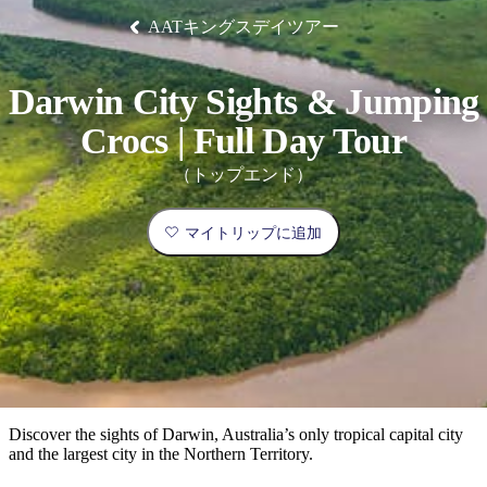
ブ
グ
ネ
ン
園
物
園
統
ィ
立
な
ル
ラ
ル
AATキングスデイツアー
諸
釣
公
体
ズ
ン
国
旅
ナ
最
島
り
園
験
保
ピ
立
の
護
ン
公
コ
も
ビ
区
グ
園
ツ
Darwin City Sights & Jumping
人
ゲ
体
計
気
Crocs | Full Day Tour
ー
験
画
が
（トップエンド）
シ
と
高
予
い
ョ
マイトリップに追加
約
場
旅
ン
所
行
タ
エ
イ
実
リ
プ
用
ア
ア
的
ウ
な
ト
Discover the sights of Darwin, Australia’s only tropical capital city
情
バ
現
and the largest city in the Northern Territory.
報
ッ
地