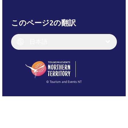
このページ2の翻訳
English
Italiano
English (UK)
日本語
Deutsch
English (US)
日本語
English
简体中文
(Singapore)
繁體中文
Français
© Tourism and Events NT
すべての写真を表示