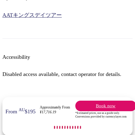
AATキングスデイツアー
検
索:
Accessibility
Disabled access available, contact operator for details.
Sign
up
Book now
Approximately From
AU
From
$195
¥17,716.19
*Estimated prices, use as a guide only.
Conversions provided by currencylayer.com