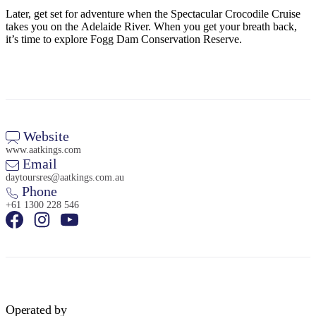
ア
ク
で
Later, get set for adventure when the Spectacular Crocodile Cruise
ク
takes you on the Adelaide River. When you get your breath back,
と
し
テ
it’s time to explore Fogg Dam Conservation Reserve.
ア
た
計
ィ
ウ
い
画
ビ
ト
こ
ツ
テ
ド
と
ー
ィ
ア
ル
Website
www.aatkings.com
Email
daytoursres@aatkings.com.au
地
Phone
旅
域
+61 1300 228 546
行
ご
を
と
計
に
画
散
す
策
る
Operated by