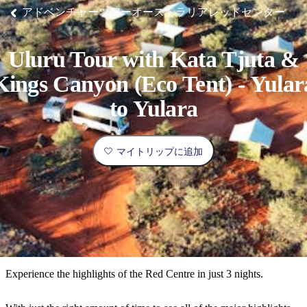
ブ
グ
ネ
ン
園
物
園
統
ィ
立
な
ル
ラ
ル
アドベンチャーツアーオーストラリアレッドセンター
諸
釣
公
体
ズ
ン
国
旅
ナ
最
島
り
園
験
保
ピ
立
の
護
ン
公
コ
も
ビ
区
グ
園
ツ
Uluru Tour with Kata Tjuta &
人
ゲ
Kings Canyon (Eco Tent) - Yular
体
計
気
ー
験
画
が
to Yulara
シ
と
高
予
い
ョ
約
場
マイトリップに追加
旅
ン
所
行
タ
エ
イ
実
リ
プ
用
ア
ア
的
ウ
な
ト
Experience the highlights of the Red Centre in just 3 nights.
情
バ
現
報
ッ
地