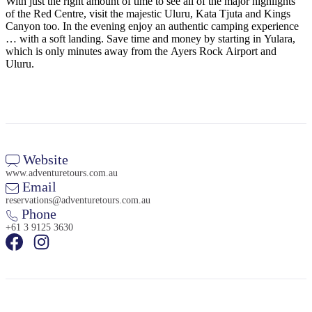
With just the right amount of time to see all of the major highlights
ア
ク
で
of the Red Centre, visit the majestic Uluru, Kata Tjuta and Kings
ク
Canyon too. In the evening enjoy an authentic camping experience
と
し
テ
… with a soft landing. Save time and money by starting in Yulara,
ア
た
計
which is only minutes away from the Ayers Rock Airport and
ィ
ウ
Uluru.
い
画
ビ
ト
こ
ツ
テ
ド
と
ー
ィ
ア
ル
Website
www.adventuretours.com.au
地
Email
旅
域
reservations@adventuretours.com.au
行
Phone
ご
を
+61 3 9125 3630
と
計
に
画
散
す
策
る