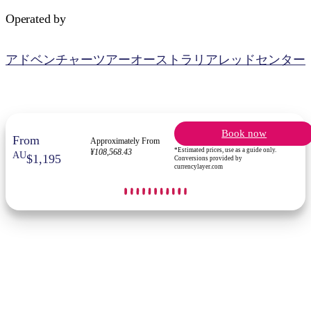
Operated by
アドベンチャーツアーオーストラリアレッドセンター
検
索:
Book now
From
Approximately From
*Estimated prices, use as a guide only.
¥108,568.43
AU
$1,195
Conversions provided by
currencylayer.com
Sign
up