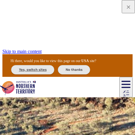
Skip to main content
Hi there, would you like to view this page on our
USA
site?
Yes, switch sites
No thanks
ジ
カ
ョ
ウ
フ
ア
ル
リ
ル
ェ
ウ
お
ル
ッ
ル/
フ
ガ
ス
ト
得
メニ
リ
カ
ト
エ
先
ー
イ
ュー
ア
テ
交
ド
な
ッ
ル
ジ
ア
住
ド
ド
リ
ィ
通
カ
ア・
プ
チ
ル
ャ/
ー
民
ダ
＆
同
ス
バ
機
カ
ア
ラ
フ
/
キ
ウ
ズ
文
宿
ー
ド
行
ス
ル
関
ド
ク
ン
ィ
ワ
ラ
デ
ャ
ェ
ロ
化
泊
ウ
リ
ツ
プ
と
＆
ゥ
テ
＆
ー
自
タ
ニ
グ
ビ
ン
ス
ッ
体
施
ィ
ン
ア
メ
リ
イ
レ
国
ィ
オ
ル
然
ル
ト
ジ
ル
ピ
ト
ク
験
設
ン
ク
ー
ン
ベ
ン
立
ビ
フ
ド
と
カ
歴
ミ
ュ
ズ・
ン
マ
グ
ン
タ
公
テ
ァ
国
野
国
史
イ
テ
ル
ア
マ
グ
ク
ズ
ト
ル
園
ィ
ー
立
生
立
と
ィ
ク
リ
ー
&
ド
公
生
公
伝
ウ
国
ー