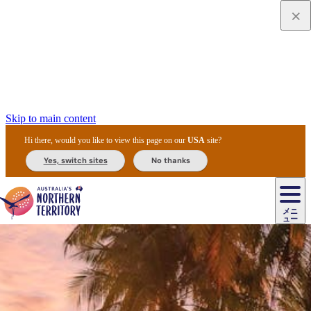
Skip to main content
Hi there, would you like to view this page on our
USA
site?
Yes, switch sites
No thanks
ジ
カ
ョ
ウ
フ
ア
ル
リ
ル
ェ
ウ
お
ル
ッ
ル/
フ
ガ
ス
ト
得
メニ
リ
カ
ト
エ
先
ー
イ
ュー
ア
テ
交
ド
な
ッ
ル
ジ
ア
住
ド
ド
リ
ィ
通
カ
ア・
プ
チ
ル
ャ/
ー
民
ダ
＆
同
ス
バ
機
カ
ア
ラ
フ
/
キ
ウ
ズ
文
宿
ー
ド
行
ス
ル
関
ド
ク
ン
ィ
ワ
ラ
デ
ャ
ェ
ロ
化
泊
ウ
リ
ツ
プ
と
＆
ゥ
テ
＆
ー
自
タ
ニ
グ
ビ
ン
ス
ッ
体
施
ィ
ン
ア
メ
リ
イ
レ
国
ィ
オ
ル
然
ル
ト
ジ
ル
ピ
ト
ク
験
設
ン
ク
ー
ン
ベ
ン
立
ビ
フ
ド
と
カ
歴
ミ
ュ
ズ・
ン
マ
グ
ン
タ
公
テ
ァ
国
野
国
史
イ
テ
ル
ア
マ
グ
ク
ズ
ト
ル
園
ィ
ー
立
生
立
と
ィ
ク
リ
ー
&
ド
公
生
公
伝
ウ
国
ー