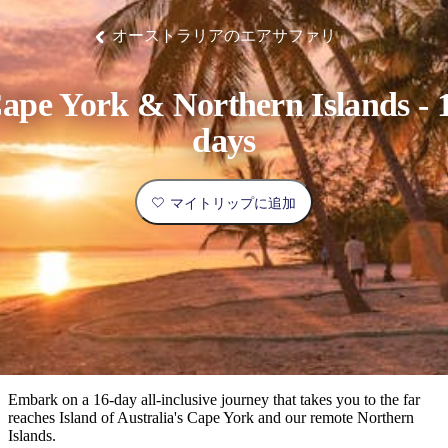
ブ
グ
ネ
ン
園
物
園
統
ィ
立
な
ル
ラ
ル
諸
釣
公
体
ズ
ン
国
旅
ナ
オーストラリアのエアサファリ
最
島
り
園
験
保
ピ
立
の
護
ン
公
コ
も
ビ
区
グ
園
ツ
人
ape York & Northern Islands - 
ゲ
体
計
気
ー
days
験
画
が
シ
と
高
予
い
ョ
マイトリップに追加
約
場
旅
ン
所
行
タ
エ
イ
実
リ
プ
用
ア
ア
的
ウ
な
ト
Embark on a 16-day all-inclusive journey that takes you to the far
情
バ
現
reaches Island of Australia's Cape York and our remote Northern
報
ッ
Islands.
地