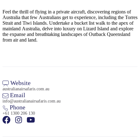
ア
ク
で
ク
Feel the thrill of flying in a private aircraft, discovering regions of
と
し
テ
Australia that few Australians get to experience, including the Torres
ア
た
計
Strait and Tiwi Islands. Undertake a bucket list walk to the apex of
ィ
ウ
mainland Australia, delve into luxury on Lizard Island and explore
い
画
ビ
the expanse and breathtaking landscapes of Outback Queensland
ト
こ
ツ
from air and land.
テ
ド
と
ー
ィ
ア
ル
地
Website
旅
域
australianairsafaris.com.au
行
Email
ご
info@australianairsafaris.com.au
を
と
Phone
計
に
+61 1300 206 130
画
散
す
策
る