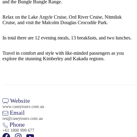
ア
and the Bungle Bungle Range.
ク
で
ク
と
し
テ
Relax on the Lake Argyle Cruise, Ord River Cruise, Nitmiluk
ア
た
計
Cruise, and visit the Malcolm Douglas Crocodile Park.
ィ
ウ
い
画
ビ
ト
こ
ツ
In total there are 12 evening meals, 13 breakfasts, and two lunches.
テ
ド
と
ー
ィ
ア
Travel in comfort and style with like-minded passengers as you
ル
explore the stunning Kimberley and Kakadu regions.
地
旅
域
行
ご
を
Website
と
www.caseytours.com.au
計
に
Email
画
散
res@caseytours.com.au
す
Phone
策
+61 1800 999 677
る