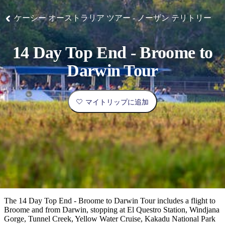
ブ
グ
ネ
ン
園
物
園
統
ィ
立
な
ル
ラ
ル
諸
釣
公
体
ズ
ン
国
旅
ナ
ケーシー オーストラリア ツアー - ノーザン テリトリー
最
島
り
園
験
保
ピ
立
の
護
ン
公
コ
も
ビ
区
グ
園
ツ
人
14 Day Top End - Broome to
ゲ
体
計
気
ー
Darwin Tour
験
画
が
シ
と
高
予
い
ョ
マイトリップに追加
約
場
旅
ン
所
行
タ
エ
イ
実
リ
プ
用
ア
ア
的
ウ
な
ト
The 14 Day Top End - Broome to Darwin Tour includes a flight to
情
バ
現
Broome and from Darwin, stopping at El Questro Station, Windjana
報
ッ
Gorge, Tunnel Creek, Yellow Water Cruise, Kakadu National Park
地