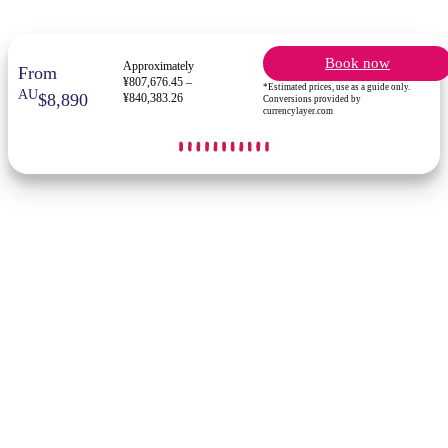
Book now
Approximately
From
¥807,676.45 –
*Estimated prices, use as a guide only.
AU
$8,890
¥840,383.26
Conversions provided by
currencylayer.com