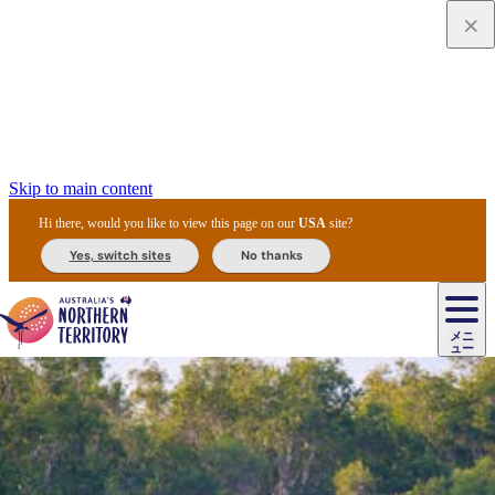
Skip to main content
Hi there, would you like to view this page on our
USA
site?
Yes, switch sites
No thanks
ジ
カ
ョ
ウ
フ
ア
ル
リ
ル
ェ
ウ
お
ル
ッ
ル/
フ
ガ
ス
ト
得
メニ
リ
カ
ト
エ
先
ー
イ
ュー
ア
テ
交
ド
な
ッ
ル
ジ
ア
住
ド
ド
リ
ィ
通
カ
ア・
プ
チ
ル
ャ/
ー
民
ダ
＆
同
ス
バ
機
カ
ア
ラ
フ
/
キ
ウ
ズ
文
宿
ー
ド
行
ス
ル
関
ド
ク
ン
ィ
ワ
ラ
デ
ャ
ェ
ロ
化
泊
ウ
リ
ツ
プ
と
＆
ゥ
テ
＆
ー
自
タ
ニ
グ
ビ
ン
ス
ッ
体
施
ィ
ン
ア
メ
リ
イ
レ
国
ィ
オ
ル
然
ル
ト
ジ
ル
ピ
ト
ク
験
設
ン
ク
ー
ン
ベ
ン
立
ビ
フ
ド
と
カ
歴
ミ
ュ
ズ・
ン
マ
グ
ン
タ
公
テ
ァ
国
野
国
史
イ
テ
ル
ア
マ
グ
ク
ズ
ト
ル
園
ィ
ー
立
生
立
と
ィ
ク
リ
ー
&
ド
公
生
公
伝
ウ
国
ー