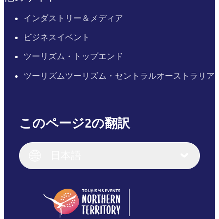
インダストリー＆メディア
ビジネスイベント
ツーリズム・トップエンド
ツーリズムツーリズム・セントラルオーストラリア
このページ2の翻訳
English
Italiano
English (UK)
日本語
Deutsch
English (US)
日本語
English
简体中文
(Singapore)
繁體中文