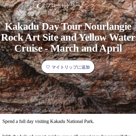
ブ
グ
ネ
ン
園
物
園
統
ィ
立
な
ル
ラ
ル
オフロードドリーミング
諸
釣
公
体
ズ
ン
国
旅
ナ
最
島
り
園
験
保
ピ
立
の
護
ン
公
コ
も
ビ
区
グ
園
ツ
Kakadu Day Tour Nourlangie
人
ゲ
Rock Art Site and Yellow Water
体
計
気
ー
験
画
が
Cruise - March and April
シ
と
高
予
い
ョ
約
場
マイトリップに追加
旅
ン
所
行
タ
エ
イ
実
リ
プ
用
ア
ア
的
ウ
な
ト
Spend a full day visiting Kakadu National Park.
情
バ
現
報
ッ
地