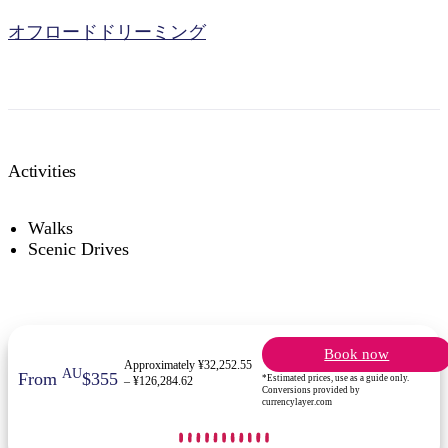
オフロードドリーミング
検
索:
Activities
Walks
Scenic Drives
Sign
up
Book now
Approximately ¥32,252.55
AU
From
$355
*Estimated prices, use as a guide only.
– ¥126,284.62
Conversions provided by
currencylayer.com