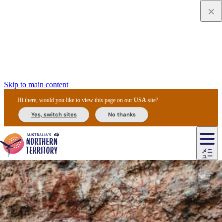
Skip to main content
Hi there, would you like to view this page on our
USA
site?
Yes, switch sites
No thanks
ジ
カ
ョ
ウ
フ
ア
ル
リ
ル
ェ
ウ
お
ル
ッ
ル/
フ
ガ
ス
ト
得
メニ
リ
カ
ト
エ
先
ー
イ
ュー
ア
テ
交
ド
な
ッ
ル
ジ
ア
住
ド
ド
リ
ィ
通
カ
ア・
プ
チ
ル
ャ/
ー
民
ダ
＆
同
ス
バ
機
カ
ア
ラ
フ
/
キ
ウ
ズ
文
宿
ー
ド
行
ス
ル
関
ド
ク
ン
ィ
ワ
ラ
デ
ャ
ェ
ロ
化
泊
ウ
リ
ツ
プ
と
＆
ゥ
テ
＆
ー
自
タ
ニ
グ
ビ
ン
ス
ッ
体
施
ィ
ン
ア
メ
リ
イ
レ
国
ィ
オ
ル
然
ル
ト
ジ
ル
ピ
ト
ク
験
設
ン
ク
ー
ン
ベ
ン
立
ビ
フ
ド
と
カ
歴
ミ
ュ
ズ・
ン
マ
グ
ン
タ
公
テ
ァ
国
野
国
史
イ
テ
ル
ア
マ
グ
ク
ズ
ト
ル
園
ィ
ー
立
生
立
と
ィ
ク
リ
ー
&
ド
公
生
公
伝
ウ
国
ー