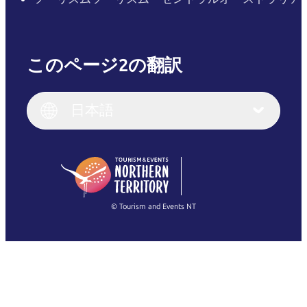
このページ2の翻訳
English
Italiano
English (UK)
日本語
Deutsch
English (US)
日本語
English
简体中文
(Singapore)
繁體中文
Français
© Tourism and Events NT
すべての写真を表示