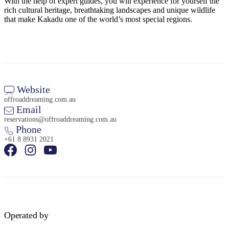
With the help of expert guides, you will experience for yourself the
ア
ク
で
rich cultural heritage, breathtaking landscapes and unique wildlife
ク
that make Kakadu one of the world’s most special regions.
と
し
テ
ア
た
計
ィ
ウ
い
画
ビ
ト
こ
ツ
テ
ド
と
ー
ィ
ア
Website
ル
offroaddreaming.com.au
Email
reservations@offroaddreaming.com.au
Phone
地
+61 8 8931 2021
旅
域
行
ご
を
と
計
に
画
散
す
策
Operated by
る