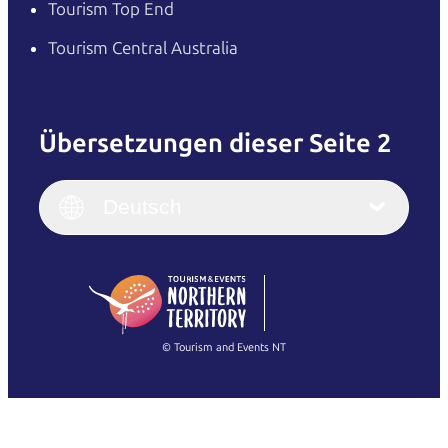
Tourism Top End
Tourism Central Australia
Übersetzungen dieser Seite 2
English
Italiano
English (UK)
Deutsch
Deutsch
English (US)
日本語
English
简体中文
(Singapore)
繁體中文
Français
© Tourism and Events NT