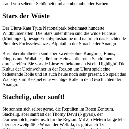
Land von seltener Schönheit und atemberaubender Farben.
Sign
up
Stars der Wüste
Der Uluru-Kata Tjuta Nationalpark beheimatet hunderte
Wildblumenarten. Die Stars unter ihnen sind die wilde Fuchsie
(Mintjingka), riesige Eukalyptusbäume und natürlich das leuchtende
Pink des Fuchsschwanzes, Alputati in der Sprache der Anangu.
Buschberühmtheiten sind aber zweifelsohne Kängurus, Emus,
Dingos und Wallabies, die ihre Heimat, die roten Sanddünen
durchstreifen. Sie vor die Linse zu bekommen ist ein Highlight! Die
Kultur der Ureinwohner in der Region um Uluru spielt eine
bedeutende Rolle und ist auch heute noch sehr präsent. So spielt das
Wallaby zum Beispiel eine wichtige Rolle in den Geschichten der
Anangu.
Stachelig, aber sanft!
Sie sonnen sich selbst gerne, die Reptilien im Roten Zentrum.
Stachelig, aber sanft ist der Thorny Devil (Ngiyari), der
Dornenmolch, endemisch für die Region. Mit 2,5 Metern länge lebt
hier der zweitgrößte Waran der Welt. Ja, es gibt auch 13