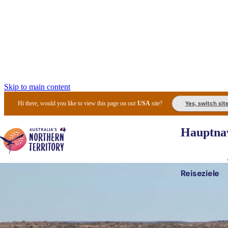
Skip to main content
Yes, switch sit
Hi there, would you like to view this page on our
USA
site?
Hauptnav
Reiseziele
Die