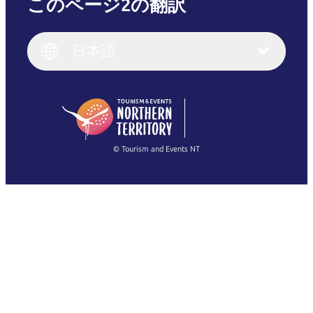
このページ2の翻訳
English
Italiano
English (UK)
日本語
Deutsch
English (US)
日本語
English
简体中文
(Singapore)
繁體中文
Français
© Tourism and Events NT
すべての写真を表示