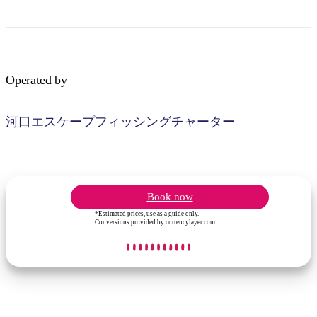
Operated by
検
索:
河口エスケープフィッシングチャーター
Sign
up
Book now
*Estimated prices, use as a guide only.
Conversions provided by currencylayer.com