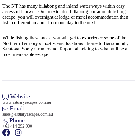
ア
ク
で
The NT has many billabong and inland water ways within easy
ク
access of Darwin. On an extended billabong barramundi fishing
と
し
テ
escape, you will overnight at lodge or motel accommodation then
ア
た
計
fish a different location from one day to the next.
ィ
ウ
い
画
ビ
ト
こ
ツ
While fishing these areas, you will get to experience some of the
テ
Northern Territory’s most scenic locations - home to Barramundi,
ド
と
ー
ィ
Saratoga, Sooty Grunter and Tarpon, all adding to what will be a
ア
ル
most memorable escape.
地
旅
域
行
ご
Website
を
と
www.estuaryescapes.com.au
Email
計
に
sales@estuaryescapes.com.au
画
散
Phone
す
策
+61 414 292 900
る