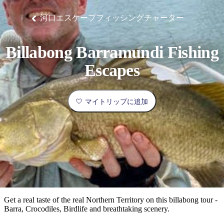
ブ
グ
ネ
ン
園
物
園
統
ィ
立
な
ル
ラ
ル
諸
釣
公
体
ズ
ン
国
旅
ナ
河口エスケープフィッシングチャーター
最
島
り
園
験
保
ピ
立
の
護
ン
公
コ
も
ビ
区
グ
園
ツ
人
Billabong Barramundi Fishing
ゲ
体
計
気
ー
Escapes
験
画
が
シ
と
高
予
い
ョ
マイトリップに追加
約
場
旅
ン
所
行
タ
エ
イ
実
リ
プ
用
ア
ア
的
ウ
な
ト
Get a real taste of the real Northern Territory on this billabong tour -
情
バ
現
Barra, Crocodiles, Birdlife and breathtaking scenery.
報
ッ
地