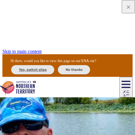
Skip to main content
Hi there, would you like to view this page on our
USA
site?
Yes, switch sites
No thanks
ジ
カ
ョ
ウ
フ
ア
ル
リ
ル
ェ
ウ
お
ル
ッ
ル/
フ
ガ
ス
ト
得
メニ
リ
カ
ト
エ
先
ー
イ
ュー
ア
テ
交
ド
な
ッ
ル
ジ
ア
住
ド
ド
リ
ィ
通
カ
ア・
プ
チ
ル
ャ/
ー
民
ダ
＆
同
ス
バ
機
カ
ア
ラ
フ
/
キ
ウ
ズ
文
宿
ー
ド
行
ス
ル
関
ド
ク
ン
ィ
ワ
ラ
デ
ャ
ェ
ロ
化
泊
ウ
リ
ツ
プ
と
＆
ゥ
テ
＆
ー
自
タ
ニ
グ
ビ
ン
ス
ッ
体
施
ィ
ン
ア
メ
リ
イ
レ
国
ィ
オ
ル
然
ル
ト
ジ
ル
ピ
ト
ク
験
設
ン
ク
ー
ン
ベ
ン
立
ビ
フ
ド
と
カ
歴
ミ
ュ
ズ・
ン
マ
グ
ン
タ
公
テ
ァ
国
野
国
史
イ
テ
ル
ア
マ
グ
ク
ズ
ト
ル
園
ィ
ー
立
生
立
と
ィ
ク
リ
ー
&
ド
公
生
公
伝
ウ
国
ー