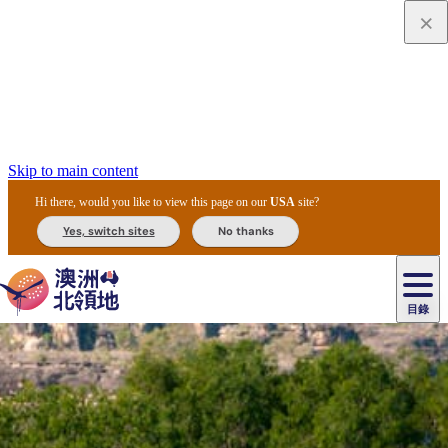
Skip to main content
Hi there, would you like to view this page on our
USA
site?
Yes, switch sites
No thanks
目錄
原
住
民
租
卡
文
愛
美
車
卡
李
自
達
化
麗
食
導
節
和
杜
戶
治
然
瓦
卡
爾
體
住
斯
攻
覽
主
慶
交
國
外
菲
和
塔
魯
茨
文
驗
宿
泉
略
團
烏
與
通
家
和
特
野
卡
歷
尼
卡
奧
魯
活
工
公
探
國
生
國
史
目
特
魯
里
魯
動
具
園
險
家
動
家
與
東
馬
露
米
/
查
公
植
公
文
提
阿
豪