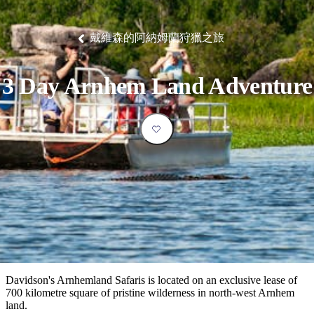
塔
營
魯
錄
魔
/
園
物
園
物
維
納
華
蘭
和
克
鬼
西
群
釣
姆
旅
卡
豪
國
大
麥
島
魚
地
游
溫
華
家
自
理
馬
克
戴維森的阿納姆蘭狩獵之旅
最
體
泉
野
公
駕
必
石
古
唐
池
營
園
遊
保
克
納
受
驗
訪
護
瀑
國
規
區
布
家
歡
景
3 Day Arnhem Land Adventure
公
劃
園
迎
點
和
目
旅
預
的
客
訂
地
類
型
必
玩
實
內
活
用
陸
動
推
資
和
薦
訊
戶
榜
Davidson's Arnhemland Safaris is located on an exclusive lease of
外
單
700 kilometre square of pristine wilderness in north-west Arnhem
land.