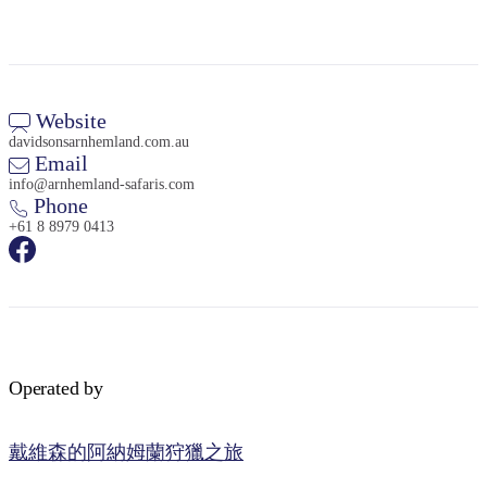
Website
davidsonsarnhemland.com.au
Email
info@arnhemland-safaris.com
Phone
+61 8 8979 0413
Operated by
戴維森的阿納姆蘭狩獵之旅