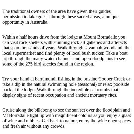
規
規
劃
劃
The traditional owners of the area have given their guides
按
您
工
permission to take guests through these sacred areas, a unique
地
opportunity in Australia.
的
具
區
旅
探
Within a half hours drive from the lodge at Mount Borradaile you
行
can visit rock shelters with stunning rock art galleries and artefacts
索
that span thousands of years. Walk through savannah woodland, the
local supermarket and find plenty of local bush tucker. Take a boat
trip through the many water channels and open floodplains to see
some of the 275 bird species found in the region.
Try your hand at barramundi fishing in the pristine Cooper Creek or
搜
take a dip in the natural swimming hole (seasonal) or relax poolside
back at the lodge. Walk through the incredible catacombs that
尋:
display signs of recent occupation and ancient mortuary rites.
Cruise along the billabong to see the sun set over the floodplain and
Mt Borradaile light up with magnificent colours as you enjoy a glass
Sign
of wine and nibbles. Get back to nature, enjoy the wide open spaces
up
and fresh air without any crowds.