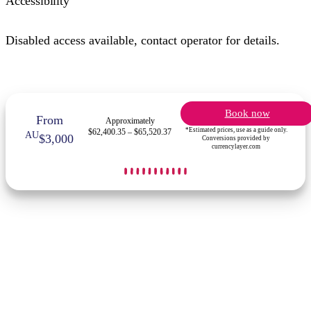
Accessibility
Disabled access available, contact operator for details.
Book now
From
Approximately
*Estimated prices, use as a guide only.
$62,400.35 – $65,520.37
AU
$3,000
Conversions provided by
currencylayer.com