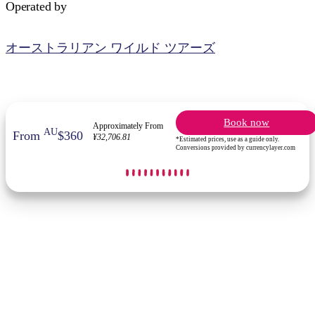
Operated by
オーストラリアン ワイルド ツアーズ
検
索:
Book now
Approximately From
AU
From
$360
¥32,706.81
*Estimated prices, use as a guide only.
Conversions provided by currencylayer.com
Sign
up