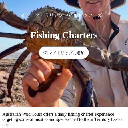
ブ
グ
ネ
ン
園
物
園
統
ィ
立
な
ル
ラ
ル
諸
釣
公
体
ズ
ン
国
旅
ナ
最
島
り
園
験
保
ピ
立
の
オーストラリアン ワイルド ツアーズ
護
ン
公
コ
も
ビ
区
グ
園
ツ
人
ゲ
Fishing Charters
体
計
気
ー
験
画
が
シ
と
高
マイトリップに追加
予
い
ョ
約
場
旅
ン
所
行
タ
エ
イ
実
リ
プ
用
ア
ア
的
ウ
な
ト
Australian Wild Tours offers a daily fishing charter experience
情
バ
現
targeting some of most iconic species the Northern Territory has to
報
ッ
offer.
地