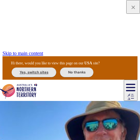
Skip to main content
Hi there, would you like to view this page on our
USA
site?
Yes, switch sites
No thanks
ジ
カ
ョ
ウ
フ
ア
ル
リ
ル
ェ
ウ
お
ル
ッ
ル/
フ
ガ
ス
ト
得
メニ
リ
カ
ト
エ
先
ー
イ
ュー
ア
テ
交
ド
な
ッ
ル
ジ
ア
住
ド
ド
リ
ィ
通
カ
ア・
プ
チ
ル
ャ/
ー
民
ダ
＆
同
ス
バ
機
カ
ア
ラ
フ
/
キ
ウ
ズ
文
宿
ー
ド
行
ス
ル
関
ド
ク
ン
ィ
ワ
ラ
デ
ャ
ェ
ロ
化
泊
ウ
リ
ツ
プ
と
＆
ゥ
テ
＆
ー
自
タ
ニ
グ
ビ
ン
ス
ッ
体
施
ィ
ン
ア
メ
リ
イ
レ
国
ィ
オ
ル
然
ル
ト
ジ
ル
ピ
ト
ク
験
設
ン
ク
ー
ン
ベ
ン
立
ビ
フ
ド
と
カ
歴
ミ
ュ
ズ・
ン
マ
グ
ン
タ
公
テ
ァ
国
野
国
史
イ
テ
ル
ア
マ
グ
ク
ズ
ト
ル
園
ィ
ー
立
生
立
と
ィ
ク
リ
ー
&
ド
公
生
公
伝
ウ
国
ー