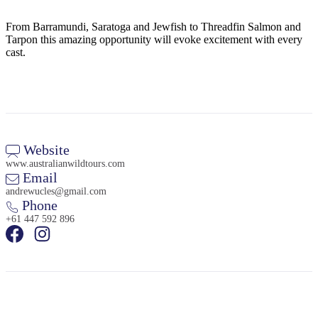
ア
ク
で
ク
From Barramundi, Saratoga and Jewfish to Threadfin Salmon and
と
し
テ
Tarpon this amazing opportunity will evoke excitement with every
ア
た
計
cast.
ィ
ウ
い
画
ビ
ト
こ
ツ
テ
ド
と
ー
ィ
ア
ル
Website
www.australianwildtours.com
Email
地
andrewucles@gmail.com
旅
域
Phone
行
ご
+61 447 592 896
を
と
計
に
画
散
す
策
る