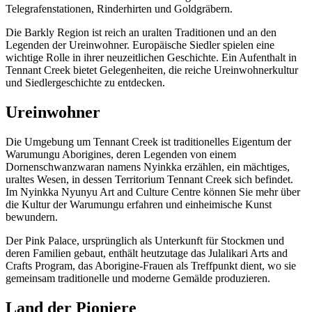
Telegrafenstationen, Rinderhirten und Goldgräbern.
Sign
up
Die Barkly Region ist reich an uralten Traditionen und an den
Legenden der Ureinwohner. Europäische Siedler spielen eine
wichtige Rolle in ihrer neuzeitlichen Geschichte. Ein Aufenthalt in
Tennant Creek bietet Gelegenheiten, die reiche Ureinwohnerkultur
und Siedlergeschichte zu entdecken.
Ureinwohner
Die Umgebung um Tennant Creek ist traditionelles Eigentum der
Warumungu Aborigines, deren Legenden von einem
Dornenschwanzwaran namens Nyinkka erzählen, ein mächtiges,
uraltes Wesen, in dessen Territorium Tennant Creek sich befindet.
Im Nyinkka Nyunyu Art and Culture Centre können Sie mehr über
die Kultur der Warumungu erfahren und einheimische Kunst
bewundern.
Der Pink Palace, ursprünglich als Unterkunft für Stockmen und
deren Familien gebaut, enthält heutzutage das Julalikari Arts and
Crafts Program, das Aborigine-Frauen als Treffpunkt dient, wo sie
gemeinsam traditionelle und moderne Gemälde produzieren.
Land der Pioniere