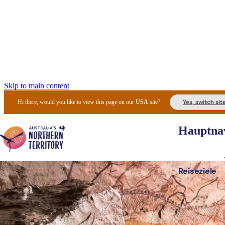
Skip to main content
Yes, switch sit
Hi there, would you like to view this page on our
USA
site?
Hauptnav
Reiseziele
Die