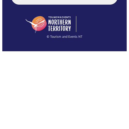
English (US)
日本語
English
简体中文
(Singapore)
繁體中文
Français
© Tourism and Events NT