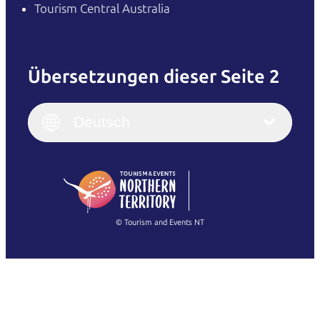
Tourism Central Australia
Übersetzungen dieser Seite 2
English
Italiano
English (UK)
Deutsch
Deutsch
English (US)
日本語
English
简体中文
(Singapore)
繁體中文
Français
© Tourism and Events NT
Alle Fotos anzeigen